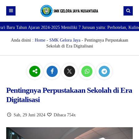
hun Ajaran 2024-2025 Memiliki 7 Jurusan yaitu: Perhotelan, Kuliner, Tata K
Beranda
Profil
Anda disini :
Home
-
SMK Gelora Jaya
- Pentingnya Perpustakaan
Sekolah di Era Digitalisasi
Direktori
PROFILE SEKOLAH
JURUSAN
VISI dan MISI
DATA SISWA
Galeri
TUJUAN
DATA GURU
SARANA PRASARANA
Pentingnya Perpustakaan Sekolah di Era
Digitalisasi
Sab, 29 Juni 2024
Dibaca 754x