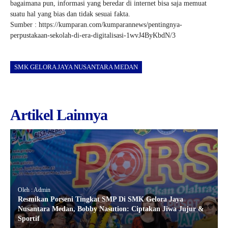
bagaimana pun, informasi yang beredar di internet bisa saja memuat
suatu hal yang bias dan tidak sesuai fakta.
Sumber : https://kumparan.com/kumparannews/pentingnya-
perpustakaan-sekolah-di-era-digitalisasi-1wvJ4ByKbdN/3
SMK GELORA JAYA NUSANTARA MEDAN
Artikel Lainnya
Oleh : Admin
Resmikan Porseni Tingkat SMP Di SMK Gelora Jaya
Nusantara Medan, Bobby Nasution: Ciptakan Jiwa Jujur &
Sportif