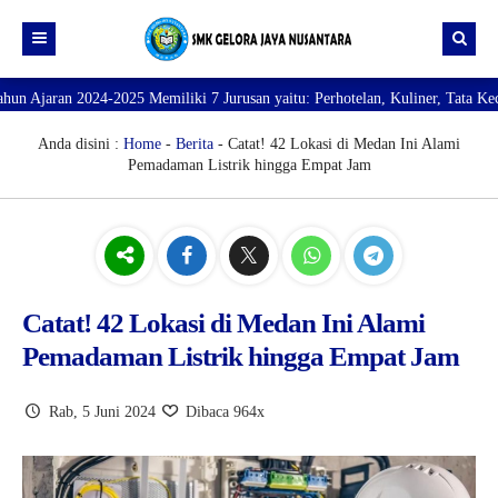
024-2025 Memiliki 7 Jurusan yaitu: Perhotelan, Kuliner, Tata Kecantikan, T
Beranda
Profil
Anda disini :
Home
-
Berita
- Catat! 42 Lokasi di Medan Ini Alami
Pemadaman Listrik hingga Empat Jam
Direktori
PROFILE SEKOLAH
JURUSAN
VISI dan MISI
DATA SISWA
Galeri
TUJUAN
DATA GURU
SARANA PRASARANA
Catat! 42 Lokasi di Medan Ini Alami
Pemadaman Listrik hingga Empat Jam
Rab, 5 Juni 2024
Dibaca 964x