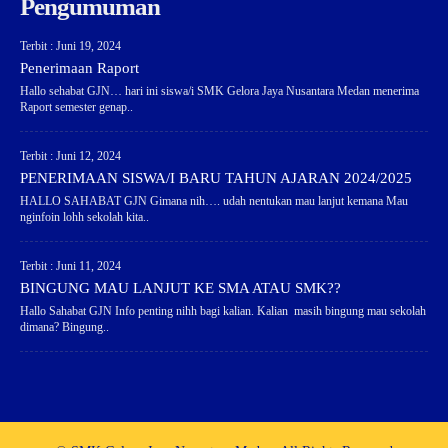
Pengumuman
Terbit : Juni 19, 2024
Penerimaan Raport
Hallo sehabat GJN… hari ini siswa/i SMK Gelora Jaya Nusantara Medan menerima
Raport semester genap..
Terbit : Juni 12, 2024
PENERIMAAN SISWA/I BARU TAHUN AJARAN 2024/2025
HALLO SAHABAT GJN Gimana nih…. udah nentukan mau lanjut kemana Mau
nginfoin lohh sekolah kita..
Terbit : Juni 11, 2024
BINGUNG MAU LANJUT KE SMA ATAU SMK??
Hallo Sahabat GJN Info penting nihh bagi kalian. Kalian masih bingung mau sekolah
dimana? Bingung..