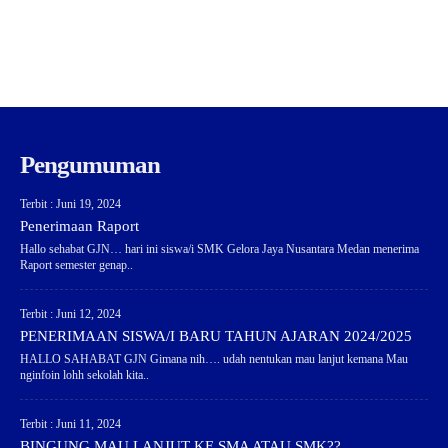
Pengumuman
Terbit : Juni 19, 2024
Penerimaan Raport
Hallo sehabat GJN… hari ini siswa/i SMK Gelora Jaya Nusantara Medan menerima
Raport semester genap..
Terbit : Juni 12, 2024
PENERIMAAN SISWA/I BARU TAHUN AJARAN 2024/2025
HALLO SAHABAT GJN Gimana nih…. udah nentukan mau lanjut kemana Mau
nginfoin lohh sekolah kita..
Terbit : Juni 11, 2024
BINGUNG MAU LANJUT KE SMA ATAU SMK??