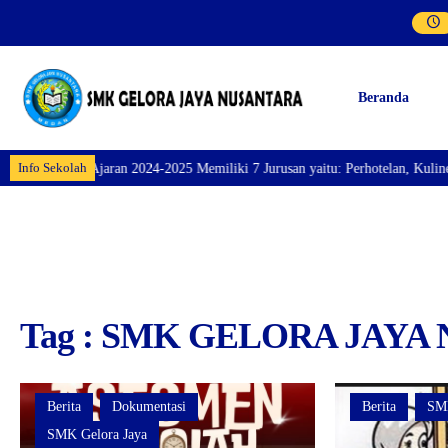
Beranda
Info Sekolah
aran 2024-2025 Memiliki 7 Jurusan yaitu: Perhotelan, Kuliner, Tata Kecanti
Tag : SMK GELORA JAY
Berita
Dokumentasi
Berita
SMK
SMK Gelora Jaya