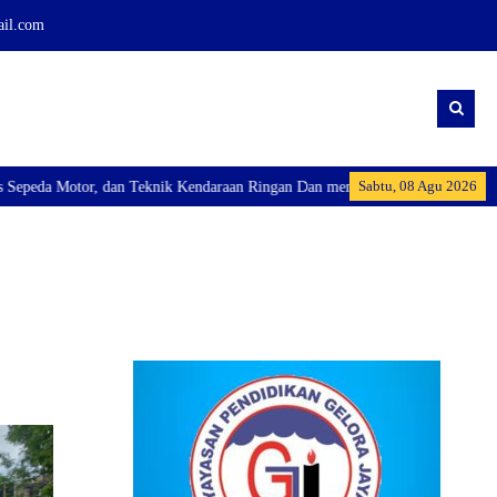
ail.com
Sabtu, 08 Agu 2026
, dan Teknik Kendaraan Ringan Dan membuka Kelas Industri: Axioo Class Prog