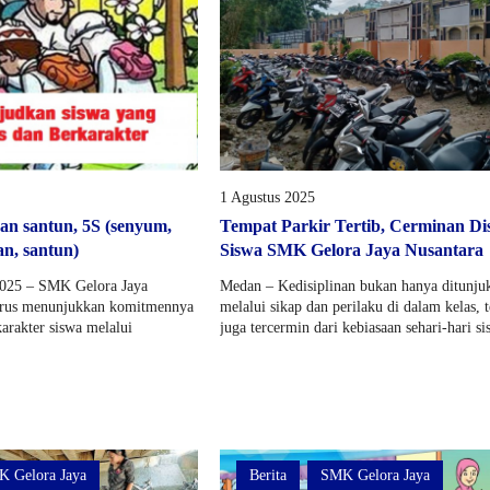
1 Agustus 2025
pan santun, 5S (senyum,
Tempat Parkir Tertib, Cerminan Dis
an, santun)
Siswa SMK Gelora Jaya Nusantara
2025 – SMK Gelora Jaya
Medan – Kedisiplinan bukan hanya ditunju
erus menunjukkan komitmennya
melalui sikap dan perilaku di dalam kelas, t
rakter siswa melalui
juga tercermin dari kebiasaan sehari-hari si
 Gelora Jaya
Berita
SMK Gelora Jaya