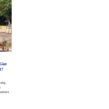
Giat
17
lang
k
santara