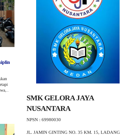
iplin
kkan
etapi
swa,..
SMK GELORA JAYA
NUSANTARA
NPSN : 69980030
JL. JAMIN GINTING NO. 35 KM. 15, LADANG