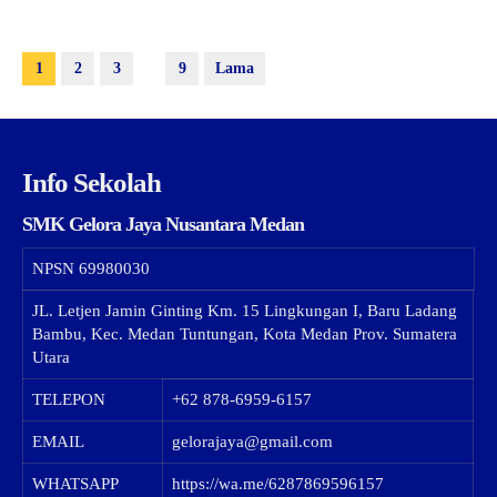
1
2
3
9
Lama
Info Sekolah
SMK Gelora Jaya Nusantara Medan
NPSN
69980030
JL. Letjen Jamin Ginting Km. 15 Lingkungan I, Baru Ladang
Bambu, Kec. Medan Tuntungan, Kota Medan Prov. Sumatera
Utara
TELEPON
+62 878-6959-6157
EMAIL
gelorajaya@gmail.com
WHATSAPP
https://wa.me/6287869596157