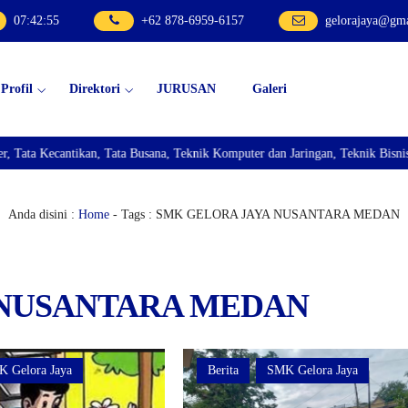
07
:
42
:
56
+62 878-6959-6157
gelorajaya@gm
Profil
Direktori
JURUSAN
Galeri
kan, Tata Busana, Teknik Komputer dan Jaringan, Teknik Bisnis Sepeda Motor
Anda disini :
Home
-
Tags : SMK GELORA JAYA NUSANTARA MEDAN
A NUSANTARA MEDAN
 Gelora Jaya
Berita
SMK Gelora Jaya