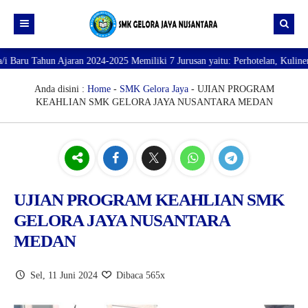
jaran 2024-2025 Memiliki 7 Jurusan yaitu: Perhotelan, Kuliner, Tata Kecant
Beranda
Profil
Anda disini :
Home
-
SMK Gelora Jaya
- UJIAN PROGRAM
KEAHLIAN SMK GELORA JAYA NUSANTARA MEDAN
Direktori
PROFILE SEKOLAH
JURUSAN
VISI dan MISI
DATA SISWA
Galeri
TUJUAN
DATA GURU
SARANA PRASARANA
UJIAN PROGRAM KEAHLIAN SMK
GELORA JAYA NUSANTARA
MEDAN
Sel, 11 Juni 2024
Dibaca 565x