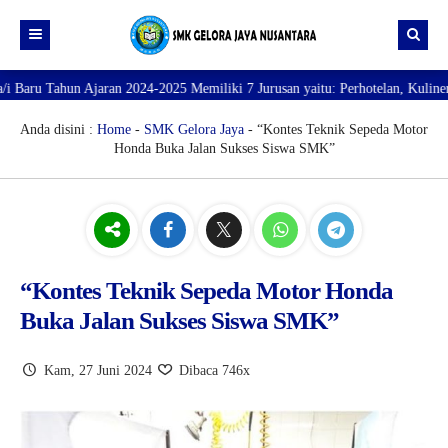
un Ajaran 2024-2025 Memiliki 7 Jurusan yaitu: Perhotelan, Kuliner, Tata Ke
Beranda
Profil
Anda disini :
Home
-
SMK Gelora Jaya
- “Kontes Teknik Sepeda Motor
Honda Buka Jalan Sukses Siswa SMK”
Direktori
PROFILE SEKOLAH
JURUSAN
VISI dan MISI
DATA SISWA
Galeri
TUJUAN
DATA GURU
SARANA PRASARANA
“Kontes Teknik Sepeda Motor Honda
Buka Jalan Sukses Siswa SMK”
Kam, 27 Juni 2024
Dibaca 746x