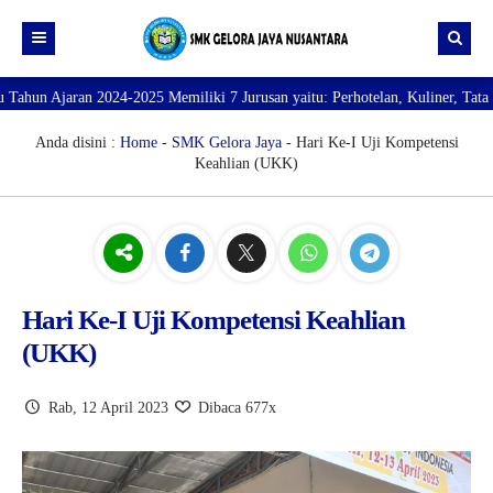
4-2025 Memiliki 7 Jurusan yaitu: Perhotelan, Kuliner, Tata Kecantikan, Tat
Beranda
Profil
Anda disini :
Home
-
SMK Gelora Jaya
- Hari Ke-I Uji Kompetensi
Keahlian (UKK)
Direktori
PROFILE SEKOLAH
JURUSAN
VISI dan MISI
DATA SISWA
Galeri
TUJUAN
DATA GURU
SARANA PRASARANA
Hari Ke-I Uji Kompetensi Keahlian
(UKK)
Rab, 12 April 2023
Dibaca 677x