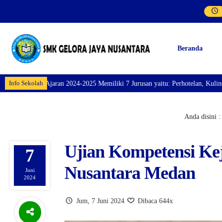
Beranda
Info Sekolah
iliki 7 Jurusan yaitu: Perhotelan, Kuliner, Tata Kecantikan, Tata Busana, 
Anda disini :
Ujian Kompetensi Ke
7
Nusantara Medan
Juni
2024
Jum, 7 Juni 2024
Dibaca 644x