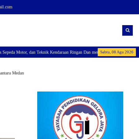
ail.com
Sabtu, 08 Agu 2026
raan Ringan Dan membuka Kelas Industri: Axioo Class Program (TKJ), dan Exc
antara Medan