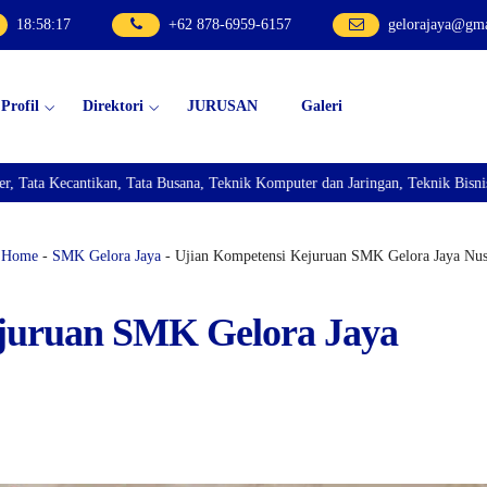
18
:
58
:
19
+62 878-6959-6157
gelorajaya@gm
Profil
Direktori
JURUSAN
Galeri
Teknik Komputer dan Jaringan, Teknik Bisnis Sepeda Motor, dan Teknik Kenda
Home
-
SMK Gelora Jaya
- Ujian Kompetensi Kejuruan SMK Gelora Jaya Nus
juruan SMK Gelora Jaya