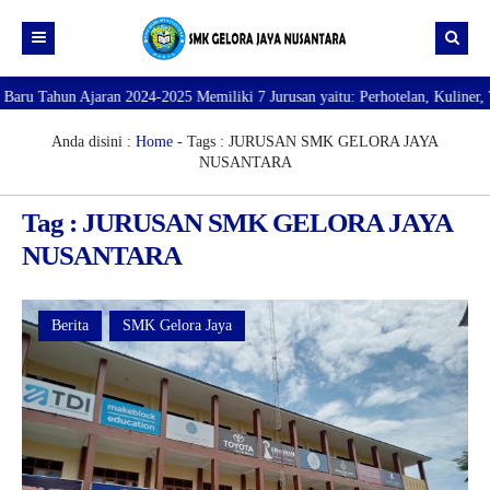
Ajaran 2024-2025 Memiliki 7 Jurusan yaitu: Perhotelan, Kuliner, Tata Kecan
Beranda
Profil
Anda disini :
Home
-
Tags : JURUSAN SMK GELORA JAYA
NUSANTARA
Direktori
PROFILE SEKOLAH
Tag : JURUSAN SMK GELORA JAYA
JURUSAN
VISI dan MISI
DATA SISWA
NUSANTARA
Galeri
TUJUAN
DATA GURU
SARANA PRASARANA
Berita
SMK Gelora Jaya