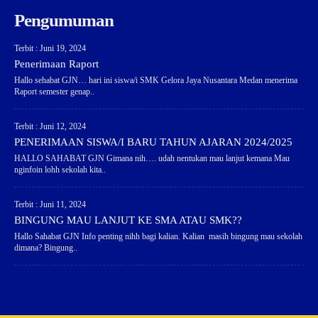
Pengumuman
Terbit : Juni 19, 2024
Penerimaan Raport
Hallo sehabat GJN… hari ini siswa/i SMK Gelora Jaya Nusantara Medan menerima
Raport semester genap..
Terbit : Juni 12, 2024
PENERIMAAN SISWA/I BARU TAHUN AJARAN 2024/2025
HALLO SAHABAT GJN Gimana nih…. udah nentukan mau lanjut kemana Mau
nginfoin lohh sekolah kita..
Terbit : Juni 11, 2024
BINGUNG MAU LANJUT KE SMA ATAU SMK??
Hallo Sahabat GJN Info penting nihh bagi kalian. Kalian masih bingung mau sekolah
dimana? Bingung..