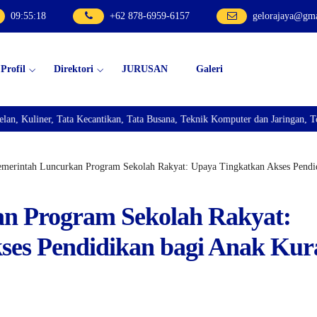
09
:
55
:
18
+62 878-6959-6157
gelorajaya@gm
Profil
Direktori
JURUSAN
Galeri
ata Kecantikan, Tata Busana, Teknik Komputer dan Jaringan, Teknik Bisnis S
emerintah Luncurkan Program Sekolah Rakyat: Upaya Tingkatkan Akses Pend
n Program Sekolah Rakyat:
ses Pendidikan bagi Anak Kur