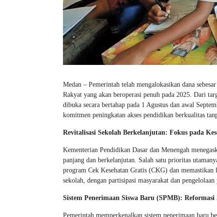
Medan – Pemerintah telah mengalokasikan dana sebesar le
Rakyat yang akan beroperasi penuh pada 2025. Dari targe
dibuka secara bertahap pada 1 Agustus dan awal Septembe
komitmen peningkatan akses pendidikan berkualitas tan
Revitalisasi Sekolah Berkelanjutan: Fokus pada Ke
Kementerian Pendidikan Dasar dan Menengah menegaskan
panjang dan berkelanjutan. Salah satu prioritas utama
program Cek Kesehatan Gratis (CKG) dan memastikan lin
sekolah, dengan partisipasi masyarakat dan pengelolaan 
Sistem Penerimaan Siswa Baru (SPMB): Reformasi
Pemerintah memperkenalkan sistem penerimaan baru b