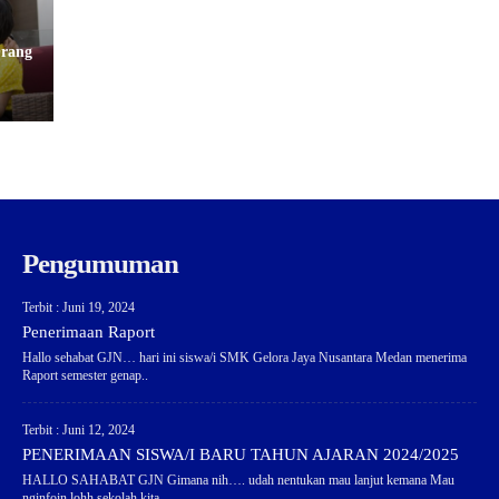
Orang
Pengumuman
Terbit : Juni 19, 2024
Penerimaan Raport
Hallo sehabat GJN… hari ini siswa/i SMK Gelora Jaya Nusantara Medan menerima
Raport semester genap..
Terbit : Juni 12, 2024
PENERIMAAN SISWA/I BARU TAHUN AJARAN 2024/2025
HALLO SAHABAT GJN Gimana nih…. udah nentukan mau lanjut kemana Mau
nginfoin lohh sekolah kita..