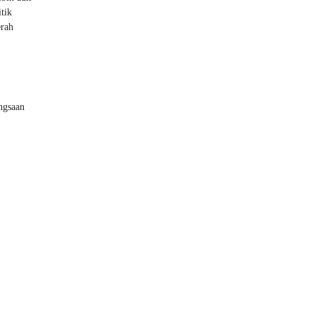
tik
erah
ngsaan