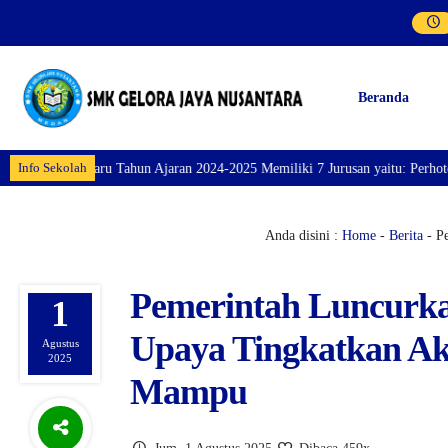
Beranda
Info Sekolah
ru Tahun Ajaran 2024-2025 Memiliki 7 Jurusan yaitu: Perhotelan, Kuliner, T
Anda disini :
Home
-
Berita
- P
Pemerintah Luncurka
1
Upaya Tingkatkan Ak
Agustus
2025
Mampu