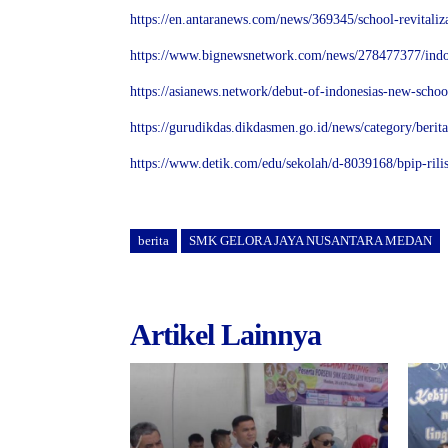
https://en.antaranews.com/news/369345/school-revitaliz
https://www.bignewsnetwork.com/news/278477377/indon
https://asianews.network/debut-of-indonesias-new-sch
https://gurudikdas.dikdasmen.go.id/news/category/beri
https://www.detik.com/edu/sekolah/d-8039168/bpip-rili
berita
SMK GELORA JAYA NUSANTARA MEDAN
Artikel Lainnya