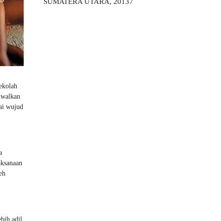
SUMATERA UTARA, 20137
Sekolah
adwalkan
gai wujud
a
aksanaan
eh
bih adil