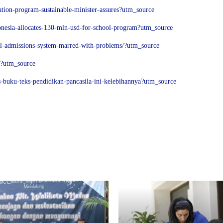
ation-program-sustainable-minister-assures?utm_source
esia-allocates-130-mln-usd-for-school-program?utm_source
ool-admissions-system-marred-with-problems/?utm_source
ta?utm_source
s-buku-teks-pendidikan-pancasila-ini-kelebihannya?utm_source