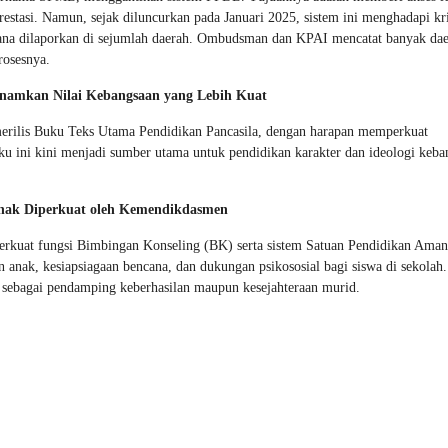
estasi. Namun, sejak diluncurkan pada Januari 2025, sistem ini menghadapi kri
mana dilaporkan di sejumlah daerah. Ombudsman dan KPAI mencatat banyak da
rosesnya.
nanamkan Nilai Kebangsaan yang Lebih Kuat
merilis Buku Teks Utama Pendidikan Pancasila, dengan harapan memperkuat
uku ini kini menjadi sumber utama untuk pendidikan karakter dan ideologi keba
nak Diperkuat oleh Kemendikdasmen
erkuat fungsi Bimbingan Konseling (BK) serta sistem Satuan Pendidikan Aman
nak, kesiapsiagaan bencana, dan dukungan psikososial bagi siswa di sekolah.
ebagai pendamping keberhasilan maupun kesejahteraan murid.