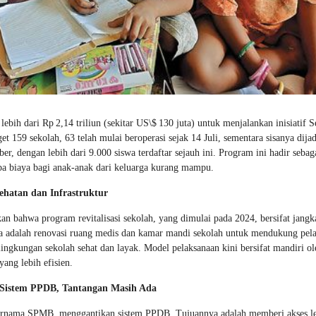
bih dari Rp 2,14 triliun (sekitar US\$ 130 juta) untuk menjalankan inisiatif 
t 159 sekolah, 63 telah mulai beroperasi sejak 14 Juli, sementara sisanya dij
r, dengan lebih dari 9.000 siswa terdaftar sejauh ini. Program ini hadir seba
pa biaya bagi anak-anak dari keluarga kurang mampu.
sehatan dan Infrastruktur
 bahwa program revitalisasi sekolah, yang dimulai pada 2024, bersifat jangk
nya adalah renovasi ruang medis dan kamar mandi sekolah untuk mendukung pel
gkungan sekolah sehat dan layak. Model pelaksanaan kini bersifat mandiri ol
yang lebih efisien.
 Sistem PPDB, Tantangan Masih Ada
ernama SPMB, menggantikan sistem PPDB. Tujuannya adalah memberi akses le