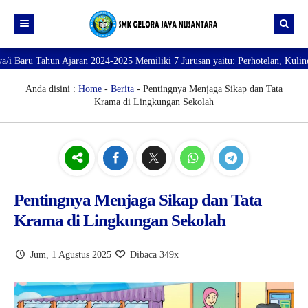
ahun Ajaran 2024-2025 Memiliki 7 Jurusan yaitu: Perhotelan, Kuliner, Tata 
Beranda
Profil
Anda disini :
Home
-
Berita
- Pentingnya Menjaga Sikap dan Tata
Krama di Lingkungan Sekolah
Direktori
PROFILE SEKOLAH
JURUSAN
VISI dan MISI
DATA SISWA
Galeri
TUJUAN
DATA GURU
SARANA PRASARANA
Pentingnya Menjaga Sikap dan Tata
Krama di Lingkungan Sekolah
Jum, 1 Agustus 2025
Dibaca 349x