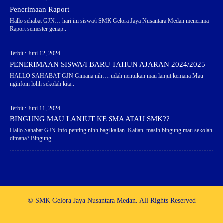
Penerimaan Raport
Hallo sehabat GJN… hari ini siswa/i SMK Gelora Jaya Nusantara Medan menerima
Raport semester genap..
Terbit : Juni 12, 2024
PENERIMAAN SISWA/I BARU TAHUN AJARAN 2024/2025
HALLO SAHABAT GJN Gimana nih…. udah nentukan mau lanjut kemana Mau
nginfoin lohh sekolah kita..
Terbit : Juni 11, 2024
BINGUNG MAU LANJUT KE SMA ATAU SMK??
Hallo Sahabat GJN Info penting nihh bagi kalian. Kalian masih bingung mau sekolah
dimana? Bingung..
© SMK Gelora Jaya Nusantara Medan. All Rights Reserved