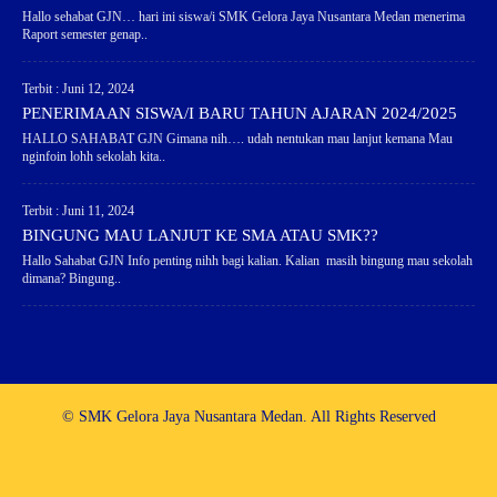
Hallo sehabat GJN… hari ini siswa/i SMK Gelora Jaya Nusantara Medan menerima
Raport semester genap..
Terbit : Juni 12, 2024
PENERIMAAN SISWA/I BARU TAHUN AJARAN 2024/2025
HALLO SAHABAT GJN Gimana nih…. udah nentukan mau lanjut kemana Mau
nginfoin lohh sekolah kita..
Terbit : Juni 11, 2024
BINGUNG MAU LANJUT KE SMA ATAU SMK??
Hallo Sahabat GJN Info penting nihh bagi kalian. Kalian masih bingung mau sekolah
dimana? Bingung..
© SMK Gelora Jaya Nusantara Medan. All Rights Reserved