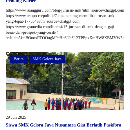
Peluang Karier
https://www.ruangguru.com/blog/jurusan-smk?utm_source=chatgpt.com
https://www.tempo.co/politik/7-tips-penting-memilih-jurusan-smk-
yang-tepat-177534?utm_source=chatgpt.com
https://www.gramedia.com/literasi/15-jurusan-di-smk-dengan-gaji-
besar-dan-prospek-yang-cerah/?
srsltid=AfmBOooxRTOOugMPeHp6Ub3L2TPFpxXmHW8XBM3fW5mhpT8B
Berita
SMK Gelora Jaya
29 Juli 2025
Siswa SMK Gelora Jaya Nusantara Giat Berlatih Paskibra