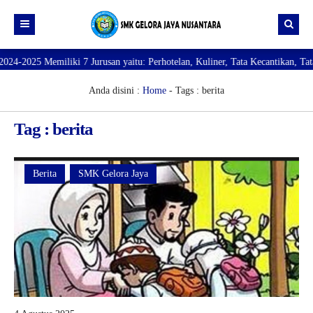
 7 Jurusan yaitu: Perhotelan, Kuliner, Tata Kecantikan, Tata Busana, Tekni
Beranda
Profil
Anda disini :
Home
-
Tags : berita
Direktori
PROFILE SEKOLAH
Tag : berita
JURUSAN
VISI dan MISI
DATA SISWA
Galeri
TUJUAN
DATA GURU
Berita
SMK Gelora Jaya
SARANA PRASARANA