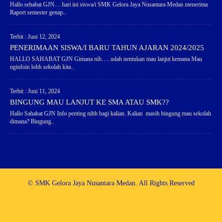
Hallo sehabat GJN… hari ini siswa/i SMK Gelora Jaya Nusantara Medan menerima
Raport semester genap..
Terbit : Juni 12, 2024
PENERIMAAN SISWA/I BARU TAHUN AJARAN 2024/2025
HALLO SAHABAT GJN Gimana nih…. udah nentukan mau lanjut kemana Mau
nginfoin lohh sekolah kita..
Terbit : Juni 11, 2024
BINGUNG MAU LANJUT KE SMA ATAU SMK??
Hallo Sahabat GJN Info penting nihh bagi kalian. Kalian masih bingung mau sekolah
dimana? Bingung..
© SMK Gelora Jaya Nusantara Medan. All Rights Reserved