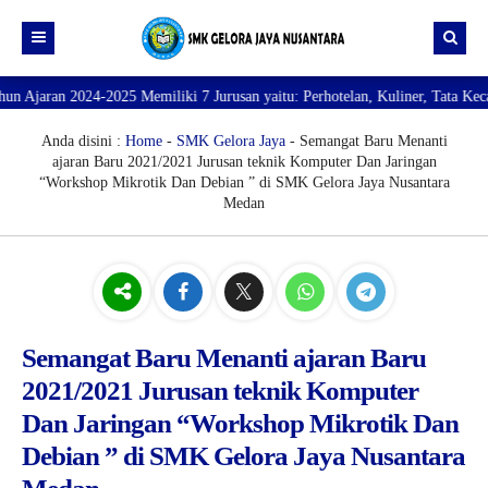
25 Memiliki 7 Jurusan yaitu: Perhotelan, Kuliner, Tata Kecantikan, Tata Bu
Beranda
Profil
Anda disini :
Home
-
SMK Gelora Jaya
- Semangat Baru Menanti
ajaran Baru 2021/2021 Jurusan teknik Komputer Dan Jaringan
Direktori
PROFILE SEKOLAH
“Workshop Mikrotik Dan Debian ” di SMK Gelora Jaya Nusantara
Medan
JURUSAN
VISI dan MISI
DATA SISWA
Galeri
TUJUAN
DATA GURU
SARANA PRASARANA
Semangat Baru Menanti ajaran Baru
2021/2021 Jurusan teknik Komputer
Dan Jaringan “Workshop Mikrotik Dan
Debian ” di SMK Gelora Jaya Nusantara