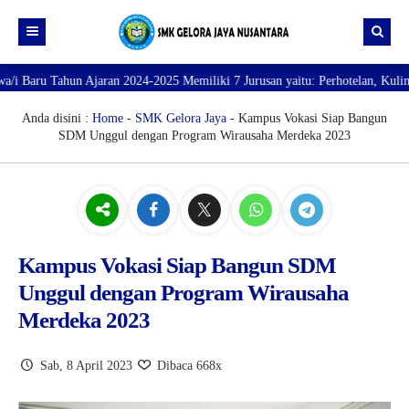
hun Ajaran 2024-2025 Memiliki 7 Jurusan yaitu: Perhotelan, Kuliner, Tata K
Beranda
Profil
Anda disini :
Home
-
SMK Gelora Jaya
- Kampus Vokasi Siap Bangun
SDM Unggul dengan Program Wirausaha Merdeka 2023
Direktori
PROFILE SEKOLAH
JURUSAN
VISI dan MISI
DATA SISWA
Galeri
TUJUAN
DATA GURU
SARANA PRASARANA
Kampus Vokasi Siap Bangun SDM
Unggul dengan Program Wirausaha
Merdeka 2023
Sab, 8 April 2023
Dibaca 668x