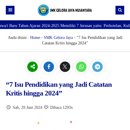
 Tahun Ajaran 2024-2025 Memiliki 7 Jurusan yaitu: Perhotelan, Kuliner, Tat
Beranda
Profil
Anda disini :
Home
-
SMK Gelora Jaya
- “7 Isu Pendidikan yang Jadi
Catatan Kritis hingga 2024”
Direktori
PROFILE SEKOLAH
JURUSAN
VISI dan MISI
DATA SISWA
Galeri
TUJUAN
DATA GURU
SARANA PRASARANA
“7 Isu Pendidikan yang Jadi Catatan
Kritis hingga 2024”
Sab, 29 Juni 2024
Dibaca 1293x