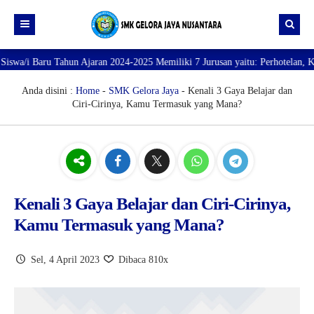
aru Tahun Ajaran 2024-2025 Memiliki 7 Jurusan yaitu: Perhotelan, Kuliner, 
Beranda
Profil
Anda disini :
Home
-
SMK Gelora Jaya
- Kenali 3 Gaya Belajar dan
Ciri-Cirinya, Kamu Termasuk yang Mana?
Direktori
PROFILE SEKOLAH
JURUSAN
VISI dan MISI
DATA SISWA
Galeri
TUJUAN
DATA GURU
SARANA PRASARANA
Kenali 3 Gaya Belajar dan Ciri-Cirinya,
Kamu Termasuk yang Mana?
Sel, 4 April 2023
Dibaca 810x