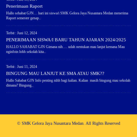
Penerimaan Raport
Hallo sehabat GJN… hari ini siswa/i SMK Gelora Jaya Nusantara Medan menerima
Raport semester genap..
Terbit : Juni 12, 2024
PENERIMAAN SISWA/I BARU TAHUN AJARAN 2024/2025
HALLO SAHABAT GJN Gimana nih…. udah nentukan mau lanjut kemana Mau
nginfoin lohh sekolah kita..
Terbit : Juni 11, 2024
BINGUNG MAU LANJUT KE SMA ATAU SMK??
Hallo Sahabat GJN Info penting nihh bagi kalian. Kalian masih bingung mau sekolah
dimana? Bingung..
© SMK Gelora Jaya Nusantara Medan. All Rights Reserved