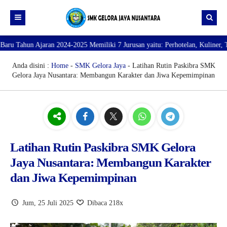
n Ajaran 2024-2025 Memiliki 7 Jurusan yaitu: Perhotelan, Kuliner, Tata Keca
Beranda
Profil
Anda disini :
Home
-
SMK Gelora Jaya
- Latihan Rutin Paskibra SMK
Gelora Jaya Nusantara: Membangun Karakter dan Jiwa Kepemimpinan
Direktori
PROFILE SEKOLAH
JURUSAN
VISI dan MISI
DATA SISWA
Galeri
TUJUAN
DATA GURU
SARANA PRASARANA
Latihan Rutin Paskibra SMK Gelora
Jaya Nusantara: Membangun Karakter
dan Jiwa Kepemimpinan
Jum, 25 Juli 2025
Dibaca 218x