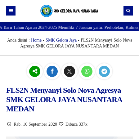
hun Ajaran 2024-2025 Memiliki 7 Jurusan yaitu: Perhotelan, Kuliner, Tata K
Beranda
Profil
Anda disini :
Home
-
SMK Gelora Jaya
- FLS2N Menyanyi Solo Nova
Agresya SMK GELORA JAYA NUSANTARA MEDAN
Direktori
PROFILE SEKOLAH
JURUSAN
VISI dan MISI
DATA SISWA
Galeri
TUJUAN
DATA GURU
SARANA PRASARANA
FLS2N Menyanyi Solo Nova Agresya
SMK GELORA JAYA NUSANTARA
MEDAN
Rab, 16 September 2020
Dibaca 337x