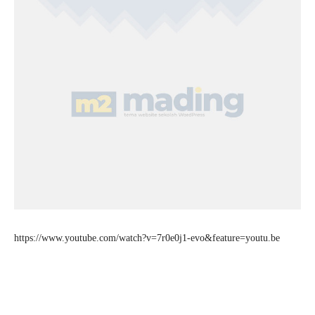
https://www.youtube.com/watch?v=7r0e0j1-evo&feature=youtu.be