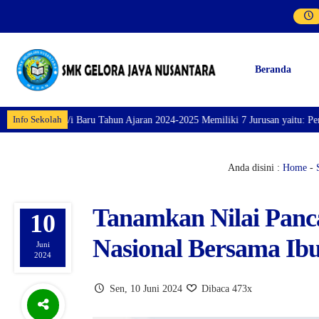
Beranda
Info Sekolah
a/i Baru Tahun Ajaran 2024-2025 Memiliki 7 Jurusan yaitu: Perhotelan, Kuli
Anda disini :
Home
-
Tanamkan Nilai Panca
10
Nasional Bersama Ibu
Juni
2024
Sen, 10 Juni 2024
Dibaca 473x