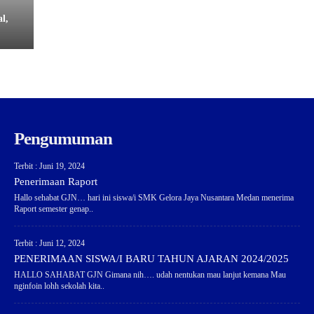
l,
Pengumuman
Terbit : Juni 19, 2024
Penerimaan Raport
Hallo sehabat GJN… hari ini siswa/i SMK Gelora Jaya Nusantara Medan menerima
Raport semester genap..
Terbit : Juni 12, 2024
PENERIMAAN SISWA/I BARU TAHUN AJARAN 2024/2025
HALLO SAHABAT GJN Gimana nih…. udah nentukan mau lanjut kemana Mau
nginfoin lohh sekolah kita..