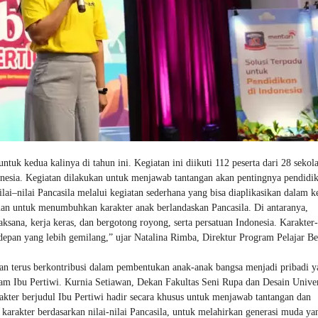
tuk kedua kalinya di tahun ini. Kegiatan ini diikuti 112 peserta dari 28 sekol
onesia. Kegiatan dilakukan untuk menjawab tantangan akan pentingnya pendidi
ilai–nilai Pancasila melalui kegiatan sederhana yang bisa diaplikasikan dalam 
juan untuk menumbuhkan karakter anak berlandaskan Pancasila. Di antaranya,
sana, kerja keras, dan bergotong royong, serta persatuan Indonesia. Karakter-
depan yang lebih gemilang,” ujar Natalina Rimba, Direktur Program Pelajar Be
n terus berkontribusi dalam pembentukan anak-anak bangsa menjadi pribadi y
gram Ibu Pertiwi. Kurnia Setiawan, Dekan Fakultas Seni Rupa dan Desain Univer
er berjudul Ibu Pertiwi hadir secara khusus untuk menjawab tantangan dan
arakter berdasarkan nilai-nilai Pancasila, untuk melahirkan generasi muda ya