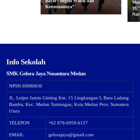
Bayar? Begini Syarat dan
Men
Ketentuannya”
19,
Nar
Info Sekolah
SMK Gelora Jaya Nusantara Medan
NPSN
69980030
JL. Letjen Jamin Ginting Km. 15 Lingkungan I, Baru Ladang
Bambu, Kec. Medan Tuntungan, Kota Medan Prov. Sumatera
Utara
TELEPON
+62 878-6959-6157
EMAIL
gelorajaya@gmail.com