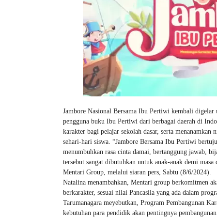
Jambore Nasional Bersama Ibu Pertiwi kembali digelar un
pengguna buku Ibu Pertiwi dari berbagai daerah di Ind
karakter bagi pelajar sekolah dasar, serta menanamkan n
sehari-hari siswa. “Jambore Bersama Ibu Pertiwi bertu
menumbuhkan rasa cinta damai, bertanggung jawab, bijak
tersebut sangat dibutuhkan untuk anak-anak demi masa 
Mentari Group, melalui siaran pers, Sabtu (8/6/2024).
Natalina menambahkan, Mentari group berkomitmen aka
berkarakter, sesuai nilai Pancasila yang ada dalam pro
Tarumanagara meyebutkan, Program Pembangunan Karakt
kebutuhan para pendidik akan pentingnya pembangunan k