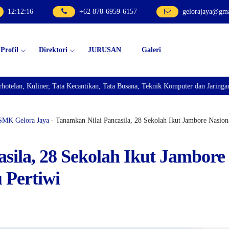
12
:
12
:
17
+62 878-6959-6157
gelorajaya@gm
Profil
Direktori
JURUSAN
Galeri
ner, Tata Kecantikan, Tata Busana, Teknik Komputer dan Jaringan, Teknik Bi
SMK Gelora Jaya
- Tanamkan Nilai Pancasila, 28 Sekolah Ikut Jambore Nasion
sila, 28 Sekolah Ikut Jambore
 Pertiwi