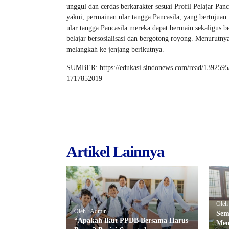
unggul dan cerdas berkarakter sesuai Profil Pelajar Pa
yakni, permainan ular tangga Pancasila, yang bertujuan
ular tangga Pancasila mereka dapat bermain sekaligus bel
belajar bersosialisasi dan bergotong royong. Menurutnya
melangkah ke jenjang berikutnya.
SUMBER: https://edukasi.sindonews.com/read/1392595/2
1717852019
Artikel Lainnya
Oleh
Oleh : Admin
Sem
“Apakah Ikut PPDB Bersama Harus
Men