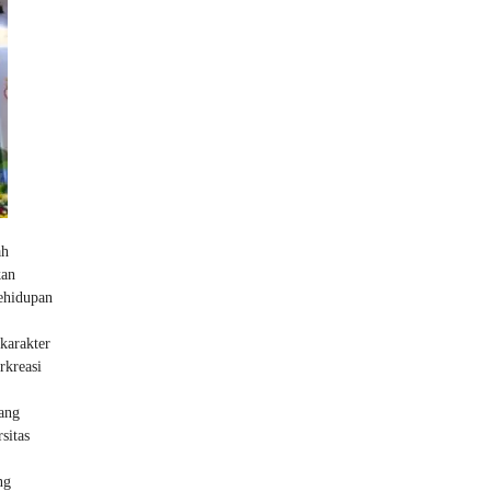
ah
kan
kehidupan
karakter
rkreasi
ang
sitas
ng