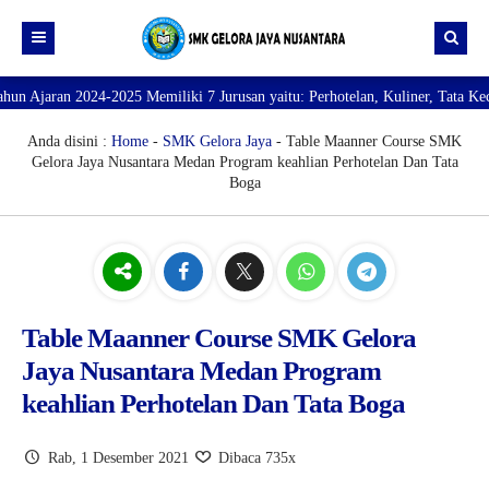
25 Memiliki 7 Jurusan yaitu: Perhotelan, Kuliner, Tata Kecantikan, Tata Bu
Beranda
Profil
Anda disini :
Home
-
SMK Gelora Jaya
- Table Maanner Course SMK
Gelora Jaya Nusantara Medan Program keahlian Perhotelan Dan Tata
Direktori
PROFILE SEKOLAH
Boga
JURUSAN
VISI dan MISI
DATA SISWA
Galeri
TUJUAN
DATA GURU
SARANA PRASARANA
Table Maanner Course SMK Gelora
Jaya Nusantara Medan Program
keahlian Perhotelan Dan Tata Boga
Rab, 1 Desember 2021
Dibaca 735x