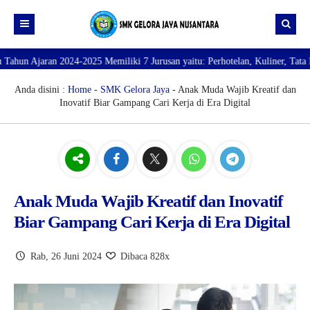
n 2024-2025 Memiliki 7 Jurusan yaitu: Perhotelan, Kuliner, Tata Kecantikan
Beranda
Profil
Anda disini :
Home
-
SMK Gelora Jaya
- Anak Muda Wajib Kreatif dan
Inovatif Biar Gampang Cari Kerja di Era Digital
Direktori
PROFILE SEKOLAH
JURUSAN
VISI dan MISI
DATA SISWA
Galeri
TUJUAN
DATA GURU
SARANA PRASARANA
Anak Muda Wajib Kreatif dan Inovatif
Biar Gampang Cari Kerja di Era Digital
Rab, 26 Juni 2024
Dibaca 828x