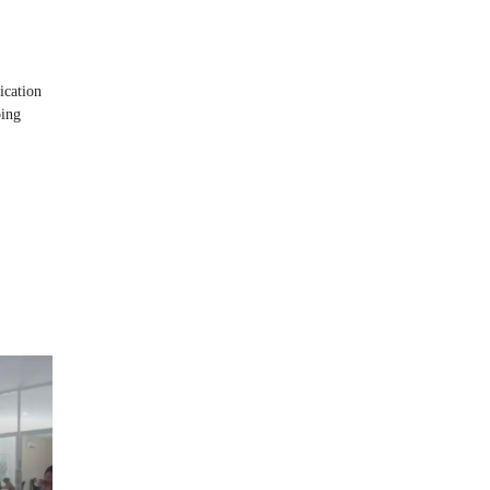
ication
ping