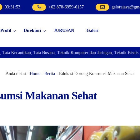
03
:
31
:
55
+62 878-6959-6157
gelorajaya@gm
Profil
Direktori
JURUSAN
Galeri
Busana, Teknik Komputer dan Jaringan, Teknik Bisnis Sepeda Motor, dan Tekn
Anda disini :
Home
-
Berita
- Edukasi Dorong Konsumsi Makanan Sehat
sumsi Makanan Sehat