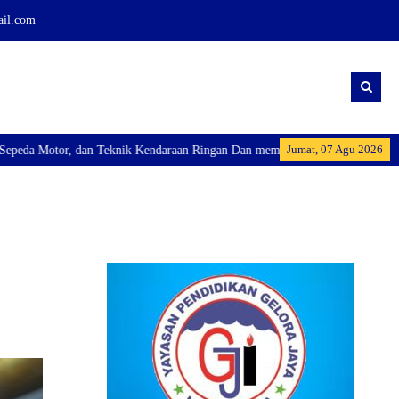
ail.com
Jumat, 07 Agu 2026
ik Kendaraan Ringan Dan membuka Kelas Industri: Axioo Class Program (TKJ),