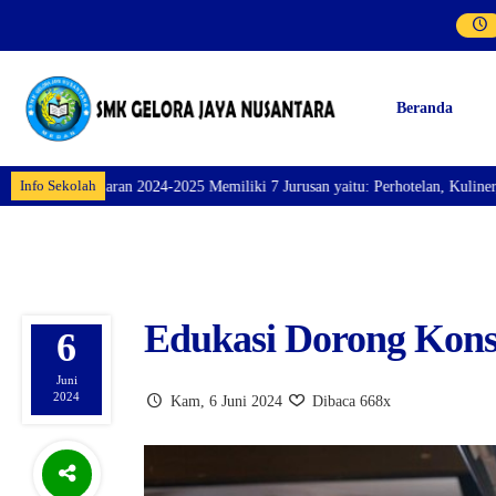
Beranda
Info Sekolah
2025 Memiliki 7 Jurusan yaitu: Perhotelan, Kuliner, Tata Kecantikan, Tata 
Edukasi Dorong Kon
6
Juni
2024
Kam, 6 Juni 2024
Dibaca 668x