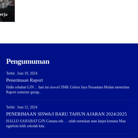
erja
Pengumuman
Terbit : Juni 19, 2024
Penerimaan Raport
Hallo sehabat GJN… hari ini siswa/i SMK Gelora Jaya Nusantara Medan menerima
Raport semester genap..
Terbit : Juni 12, 2024
PENERIMAAN SISWA/I BARU TAHUN AJARAN 2024/2025
HALLO SAHABAT GJN Gimana nih…. udah nentukan mau lanjut kemana Mau
nginfoin lohh sekolah kita..