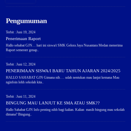
Pengumuman
Terbit : Juni 19, 2024
Penerimaan Raport
Hallo sehabat GJN… hari ini siswa/i SMK Gelora Jaya Nusantara Medan menerima
Raport semester genap..
Terbit : Juni 12, 2024
PENERIMAAN SISWA/I BARU TAHUN AJARAN 2024/2025
HALLO SAHABAT GJN Gimana nih…. udah nentukan mau lanjut kemana Mau
nginfoin lohh sekolah kita..
Terbit : Juni 11, 2024
BINGUNG MAU LANJUT KE SMA ATAU SMK??
Hallo Sahabat GJN Info penting nihh bagi kalian. Kalian masih bingung mau sekolah
dimana? Bingung..