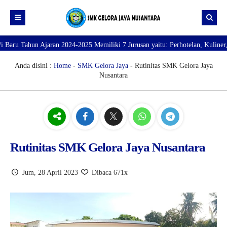
hun Ajaran 2024-2025 Memiliki 7 Jurusan yaitu: Perhotelan, Kuliner, Tata K
Beranda
Profil
Anda disini :
Home
-
SMK Gelora Jaya
- Rutinitas SMK Gelora Jaya
Nusantara
Direktori
PROFILE SEKOLAH
JURUSAN
VISI dan MISI
DATA SISWA
Galeri
TUJUAN
DATA GURU
SARANA PRASARANA
Rutinitas SMK Gelora Jaya Nusantara
Jum, 28 April 2023
Dibaca 671x