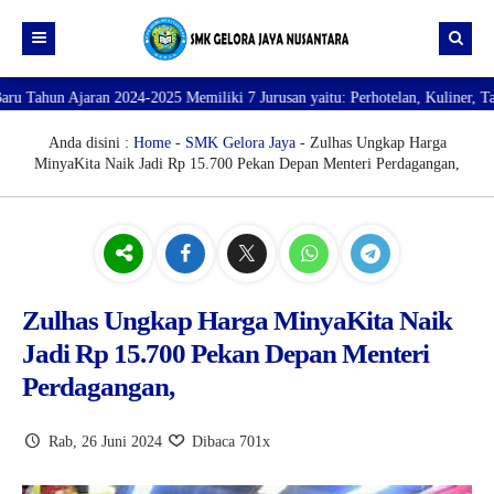
jaran 2024-2025 Memiliki 7 Jurusan yaitu: Perhotelan, Kuliner, Tata Kecant
Beranda
Profil
Anda disini :
Home
-
SMK Gelora Jaya
- Zulhas Ungkap Harga
MinyaKita Naik Jadi Rp 15.700 Pekan Depan Menteri Perdagangan,
Direktori
PROFILE SEKOLAH
JURUSAN
VISI dan MISI
DATA SISWA
Galeri
TUJUAN
DATA GURU
SARANA PRASARANA
Zulhas Ungkap Harga MinyaKita Naik
Jadi Rp 15.700 Pekan Depan Menteri
Perdagangan,
Rab, 26 Juni 2024
Dibaca 701x