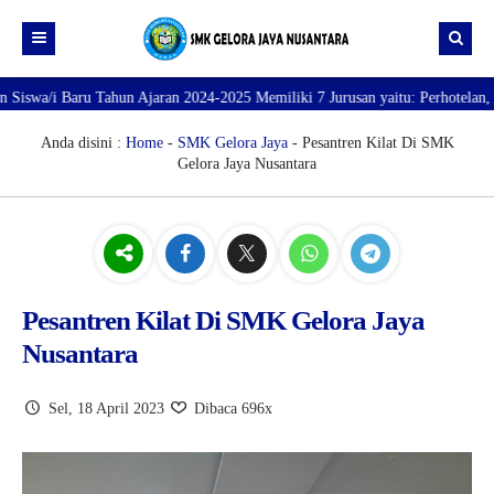
ru Tahun Ajaran 2024-2025 Memiliki 7 Jurusan yaitu: Perhotelan, Kuliner, T
Beranda
Profil
Anda disini :
Home
-
SMK Gelora Jaya
- Pesantren Kilat Di SMK
Gelora Jaya Nusantara
Direktori
PROFILE SEKOLAH
JURUSAN
VISI dan MISI
DATA SISWA
Galeri
TUJUAN
DATA GURU
SARANA PRASARANA
Pesantren Kilat Di SMK Gelora Jaya
Nusantara
Sel, 18 April 2023
Dibaca 696x