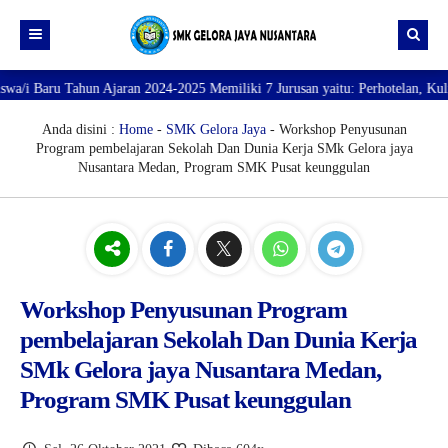
ahun Ajaran 2024-2025 Memiliki 7 Jurusan yaitu: Perhotelan, Kuliner, Tata 
Beranda
Profil
Anda disini :
Home
-
SMK Gelora Jaya
- Workshop Penyusunan
Program pembelajaran Sekolah Dan Dunia Kerja SMk Gelora jaya
Direktori
PROFILE SEKOLAH
Nusantara Medan, Program SMK Pusat keunggulan
JURUSAN
VISI dan MISI
DATA SISWA
Galeri
TUJUAN
DATA GURU
SARANA PRASARANA
Workshop Penyusunan Program
pembelajaran Sekolah Dan Dunia Kerja
SMk Gelora jaya Nusantara Medan,
Program SMK Pusat keunggulan