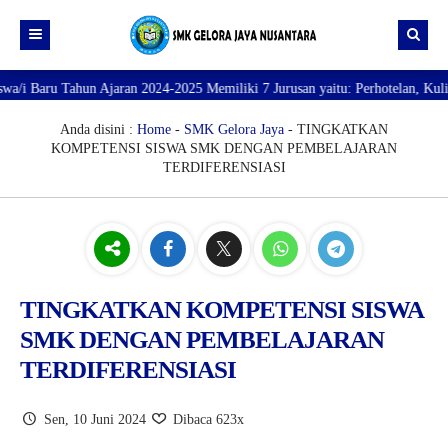
hun Ajaran 2024-2025 Memiliki 7 Jurusan yaitu: Perhotelan, Kuliner, Tata K
Beranda
Profil
Anda disini :
Home
-
SMK Gelora Jaya
- TINGKATKAN
KOMPETENSI SISWA SMK DENGAN PEMBELAJARAN
Direktori
PROFILE SEKOLAH
TERDIFERENSIASI
JURUSAN
VISI dan MISI
DATA SISWA
Galeri
TUJUAN
DATA GURU
SARANA PRASARANA
TINGKATKAN KOMPETENSI SISWA
SMK DENGAN PEMBELAJARAN
TERDIFERENSIASI
Sen, 10 Juni 2024
Dibaca 623x