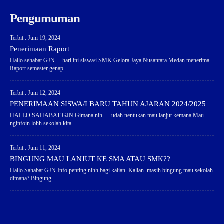
Pengumuman
Terbit : Juni 19, 2024
Penerimaan Raport
Hallo sehabat GJN… hari ini siswa/i SMK Gelora Jaya Nusantara Medan menerima
Raport semester genap..
Terbit : Juni 12, 2024
PENERIMAAN SISWA/I BARU TAHUN AJARAN 2024/2025
HALLO SAHABAT GJN Gimana nih…. udah nentukan mau lanjut kemana Mau
nginfoin lohh sekolah kita..
Terbit : Juni 11, 2024
BINGUNG MAU LANJUT KE SMA ATAU SMK??
Hallo Sahabat GJN Info penting nihh bagi kalian. Kalian masih bingung mau sekolah
dimana? Bingung..