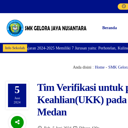
Beranda
Info Sekolah
 Memiliki 7 Jurusan yaitu: Perhotelan, Kuliner, Tata Kecantikan, Tata Busa
Anda disini :
Home
-
SMK Gelora
Tim Verifikasi untuk
5
Keahlian(UKK) pada
Juni
2024
Medan