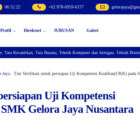
06
:
52
:
24
+62 878-6959-6157
gelorajaya@gm
Profil
Direktori
JURUSAN
Galeri
na, Teknik Komputer dan Jaringan, Teknik Bisnis Sepeda Motor, dan Teknik K
 Jaya
- Tim Verifikasi untuk persiapan Uji Kompetensi Keahlian(UKK) pada
 persiapan Uji Kompetensi
 SMK Gelora Jaya Nusantara