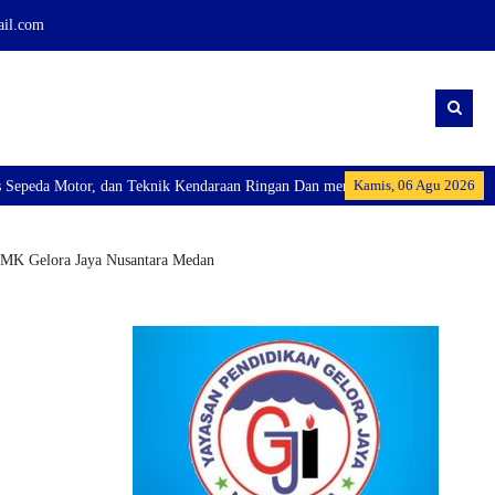
ail.com
Kamis, 06 Agu 2026
endaraan Ringan Dan membuka Kelas Industri: Axioo Class Program (TKJ), dan
 SMK Gelora Jaya Nusantara Medan