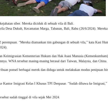
kejahatan siber. Mereka diciduk di sebuah vila di Bali.
vila Desa Dukuh, Kecamatan Marga, Tabanan, Bali, Rabu (26/6/2024). Mereka
 12 perempuan. “Mereka diamankan tim gabungan di sebuah vila,” kata Kasi Hu
2024).
kan Keimigrasian Kementerian Hukum dan Hak Asasi Manusia (Kemenkumham)
ainnya. WNA tersebut masing-masing berasal dari Taiwan, Malaysia, dan China.
 ribuan ponsel berbagai merek dan diduga untuk melakukan modus penipuan hi
e Kantor Imigrasi Kelas I Khusus TPI Denpasar. “Sudah dibawa ke Imigrasi,” 
sebut sudah tinggal di vila sejak Mei 2024.