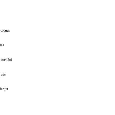
 diduga
mas
 melalui
ngga
lanjut