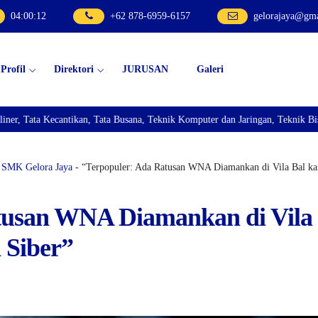
04
:
00
:
13
+62 878-6959-6157
gelorajaya@gm
Profil
Direktori
JURUSAN
Galeri
tikan, Tata Busana, Teknik Komputer dan Jaringan, Teknik Bisnis Sepeda Mot
-
SMK Gelora Jaya
- “Terpopuler: Ada Ratusan WNA Diamankan di Vila Bal kar
tusan WNA Diamankan di Vila
 Siber”