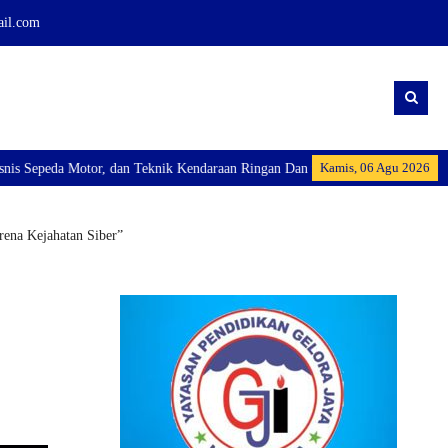
ail.com
Kamis, 06 Agu 2026
or, dan Teknik Kendaraan Ringan Dan membuka Kelas Industri: Axioo Class Pr
ena Kejahatan Siber”