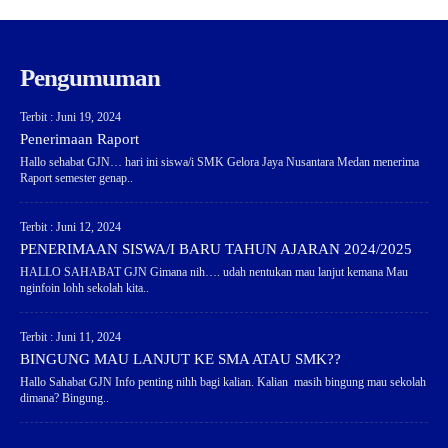
Pengumuman
Terbit : Juni 19, 2024
Penerimaan Raport
Hallo sehabat GJN… hari ini siswa/i SMK Gelora Jaya Nusantara Medan menerima
Raport semester genap..
Terbit : Juni 12, 2024
PENERIMAAN SISWA/I BARU TAHUN AJARAN 2024/2025
HALLO SAHABAT GJN Gimana nih…. udah nentukan mau lanjut kemana Mau
nginfoin lohh sekolah kita..
Terbit : Juni 11, 2024
BINGUNG MAU LANJUT KE SMA ATAU SMK??
Hallo Sahabat GJN Info penting nihh bagi kalian. Kalian masih bingung mau sekolah
dimana? Bingung..