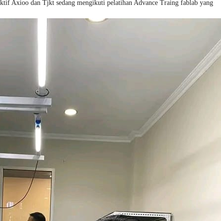
tif Axioo dan Tjkt sedang mengikuti pelatihan Advance Traing fablab yang