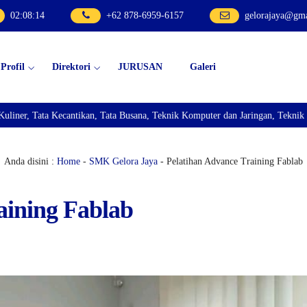
02
:
08
:
16
+62 878-6959-6157
gelorajaya@gm
Profil
Direktori
JURUSAN
Galeri
Busana, Teknik Komputer dan Jaringan, Teknik Bisnis Sepeda Motor, dan Tekn
Anda disini :
Home
-
SMK Gelora Jaya
- Pelatihan Advance Training Fablab
aining Fablab