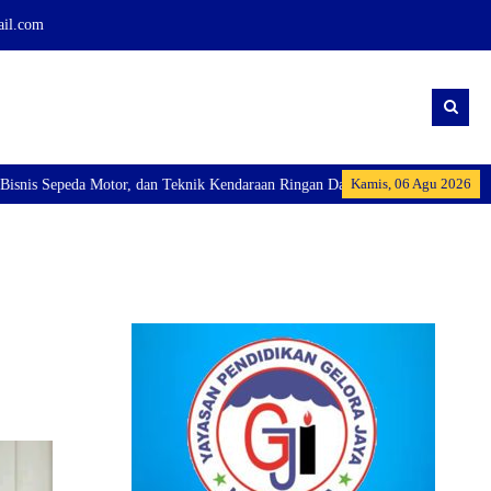
ail.com
Kamis, 06 Agu 2026
ik Kendaraan Ringan Dan membuka Kelas Industri: Axioo Class Program (TKJ),