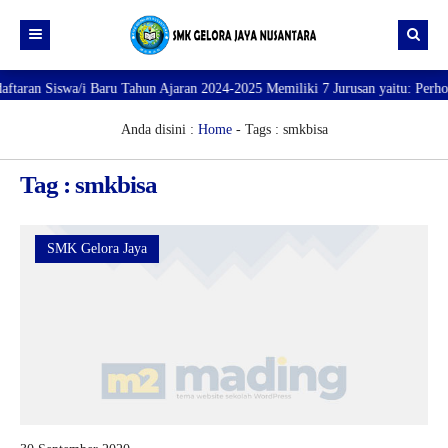
 Siswa/i Baru Tahun Ajaran 2024-2025 Memiliki 7 Jurusan yaitu: Perhotelan,
Beranda
Profil
Anda disini :
Home
-
Tags : smkbisa
Direktori
PROFILE SEKOLAH
Tag : smkbisa
JURUSAN
VISI dan MISI
DATA SISWA
Galeri
TUJUAN
DATA GURU
SMK Gelora Jaya
SARANA PRASARANA