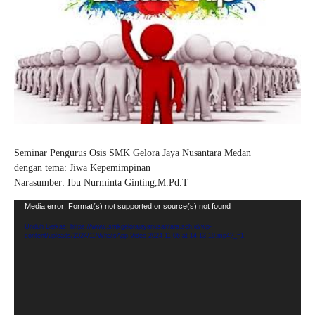
Seminar Pengurus Osis SMK Gelora Jaya Nusantara Medan
dengan tema: Jiwa Kepemimpinan
Narasumber: Ibu Nurminta Ginting,M.Pd.T
Pemutar
Media error: Format(s) not supported or source(s) not found
Video
Unduh Berkas: https://www.smkgelorajayanusantara.sch.id/wp-
content/uploads/2024/11/WhatsApp-Video-2024-11-06-at-14.13.19.mp4?_=1