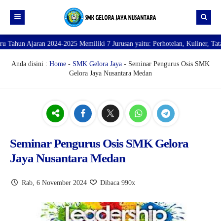
jaran 2024-2025 Memiliki 7 Jurusan yaitu: Perhotelan, Kuliner, Tata Kecant
Beranda
Profil
Anda disini :
Home
-
SMK Gelora Jaya
- Seminar Pengurus Osis SMK
Gelora Jaya Nusantara Medan
Direktori
PROFILE SEKOLAH
JURUSAN
VISI dan MISI
DATA SISWA
Galeri
TUJUAN
DATA GURU
SARANA PRASARANA
Seminar Pengurus Osis SMK Gelora
Jaya Nusantara Medan
Rab, 6 November 2024
Dibaca 990x