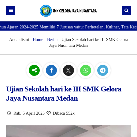
 Memiliki 7 Jurusan yaitu: Perhotelan, Kuliner, Tata Kecantikan, Tata Busa
Beranda
Profil
Anda disini :
Home
-
Berita
- Ujian Sekolah hari ke III SMK Gelora
Jaya Nusantara Medan
Direktori
PROFILE SEKOLAH
JURUSAN
VISI dan MISI
DATA SISWA
Galeri
TUJUAN
DATA GURU
SARANA PRASARANA
Ujian Sekolah hari ke III SMK Gelora
Jaya Nusantara Medan
Rab, 5 April 2023
Dibaca 552x