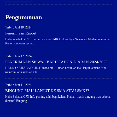
Pengumuman
Terbit : Juni 19, 2024
Penerimaan Raport
Hallo sehabat GJN… hari ini siswa/i SMK Gelora Jaya Nusantara Medan menerima
Raport semester genap..
Terbit : Juni 12, 2024
PENERIMAAN SISWA/I BARU TAHUN AJARAN 2024/2025
HALLO SAHABAT GJN Gimana nih…. udah nentukan mau lanjut kemana Mau
nginfoin lohh sekolah kita..
Terbit : Juni 11, 2024
BINGUNG MAU LANJUT KE SMA ATAU SMK??
Hallo Sahabat GJN Info penting nihh bagi kalian. Kalian masih bingung mau sekolah
dimana? Bingung..