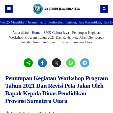
elan, Kuliner, Tata Kecantikan, Tata Busana, Teknik Komputer dan Jaringan, 
Beranda
Profil
Anda disini :
Home
-
SMK Gelora Jaya
- Penutupan Kegiatan
Workshop Program Tahun 2021 Dan Revisi Peta Jalan Oleh Bapak
Direktori
PROFILE SEKOLAH
Kepala Dinas Pendidikan Provinsi Sumatera Utara
JURUSAN
VISI dan MISI
DATA SISWA
Galeri
TUJUAN
DATA GURU
SARANA PRASARANA
Penutupan Kegiatan Workshop Program
Tahun 2021 Dan Revisi Peta Jalan Oleh
Bapak Kepala Dinas Pendidikan
Provinsi Sumatera Utara