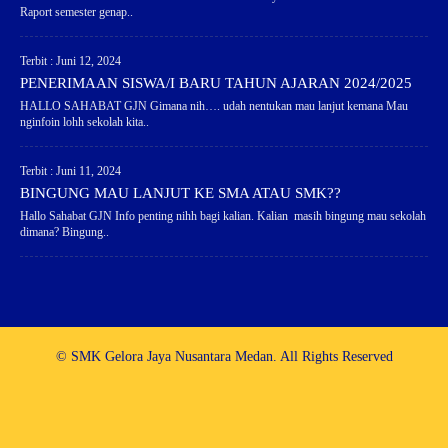
Raport semester genap..
Terbit : Juni 12, 2024
PENERIMAAN SISWA/I BARU TAHUN AJARAN 2024/2025
HALLO SAHABAT GJN Gimana nih…. udah nentukan mau lanjut kemana Mau
nginfoin lohh sekolah kita..
Terbit : Juni 11, 2024
BINGUNG MAU LANJUT KE SMA ATAU SMK??
Hallo Sahabat GJN Info penting nihh bagi kalian. Kalian masih bingung mau sekolah
dimana? Bingung..
© SMK Gelora Jaya Nusantara Medan. All Rights Reserved