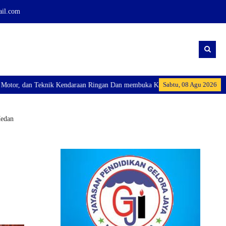
ail.com
Sabtu, 08 Agu 2026
n membuka Kelas Industri: Axioo Class Program (TKJ), dan Excellent Perhote
Medan