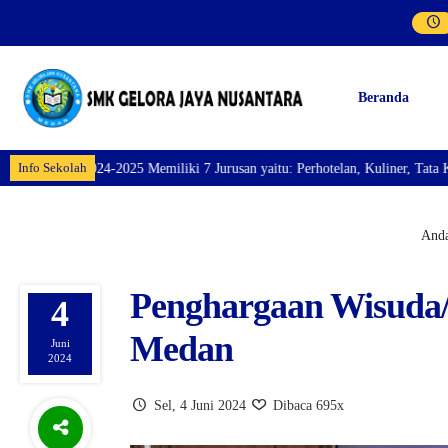
Beranda
Info Sekolah
n yaitu: Perhotelan, Kuliner, Tata Kecantikan, Tata Busana, Teknik Kompute
Anda
Penghargaan Wisuda/
4
Medan
Juni
2024
Sel, 4 Juni 2024
Dibaca 695x