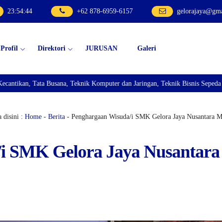
23
:
54
:
46
+62 878-6959-6157
gelorajaya@gm
Profil
Direktori
JURUSAN
Galeri
r dan Jaringan, Teknik Bisnis Sepeda Motor, dan Teknik Kendaraan Ringan Da
 disini :
Home
-
Berita
- Penghargaan Wisuda/i SMK Gelora Jaya Nusantara 
i SMK Gelora Jaya Nusantara