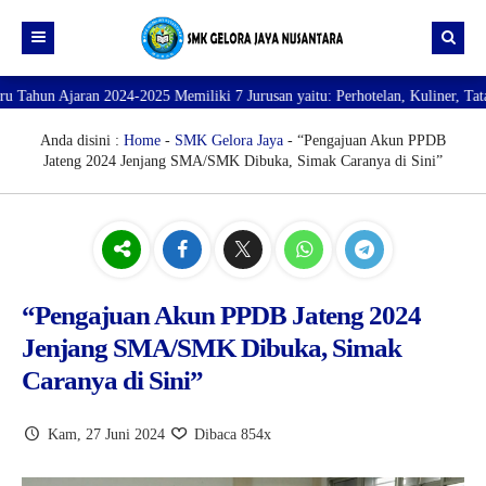
Ajaran 2024-2025 Memiliki 7 Jurusan yaitu: Perhotelan, Kuliner, Tata Kecan
Beranda
Profil
Anda disini :
Home
-
SMK Gelora Jaya
- “Pengajuan Akun PPDB
Jateng 2024 Jenjang SMA/SMK Dibuka, Simak Caranya di Sini”
Direktori
PROFILE SEKOLAH
JURUSAN
VISI dan MISI
DATA SISWA
Galeri
TUJUAN
DATA GURU
SARANA PRASARANA
“Pengajuan Akun PPDB Jateng 2024
Jenjang SMA/SMK Dibuka, Simak
Caranya di Sini”
Kam, 27 Juni 2024
Dibaca 854x