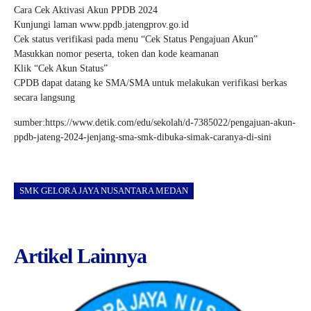
Cara Cek Aktivasi Akun PPDB 2024
Kunjungi laman www.ppdb.jatengprov.go.id
Cek status verifikasi pada menu “Cek Status Pengajuan Akun”
Masukkan nomor peserta, token dan kode keamanan
Klik “Cek Akun Status”
CPDB dapat datang ke SMA/SMA untuk melakukan verifikasi berkas
secara langsung
sumber:https://www.detik.com/edu/sekolah/d-7385022/pengajuan-akun-
ppdb-jateng-2024-jenjang-sma-smk-dibuka-simak-caranya-di-sini
SMK GELORA JAYA NUSANTARA MEDAN
Artikel Lainnya