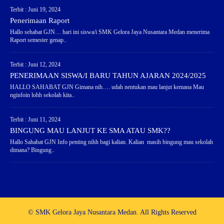
Terbit : Juni 19, 2024
Penerimaan Raport
Hallo sehabat GJN… hari ini siswa/i SMK Gelora Jaya Nusantara Medan menerima
Raport semester genap..
Terbit : Juni 12, 2024
PENERIMAAN SISWA/I BARU TAHUN AJARAN 2024/2025
HALLO SAHABAT GJN Gimana nih…. udah nentukan mau lanjut kemana Mau
nginfoin lohh sekolah kita..
Terbit : Juni 11, 2024
BINGUNG MAU LANJUT KE SMA ATAU SMK??
Hallo Sahabat GJN Info penting nihh bagi kalian. Kalian masih bingung mau sekolah
dimana? Bingung..
© SMK Gelora Jaya Nusantara Medan. All Rights Reserved