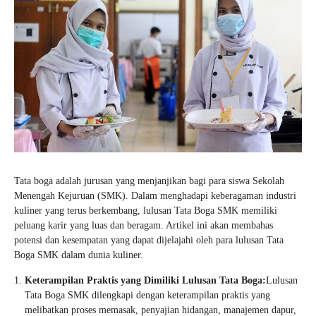
Tata boga adalah jurusan yang menjanjikan bagi para siswa Sekolah
Menengah Kejuruan (SMK). Dalam menghadapi keberagaman industri
kuliner yang terus berkembang, lulusan Tata Boga SMK memiliki
peluang karir yang luas dan beragam. Artikel ini akan membahas
potensi dan kesempatan yang dapat dijelajahi oleh para lulusan Tata
Boga SMK dalam dunia kuliner.
Keterampilan Praktis yang Dimiliki Lulusan Tata Boga:
Lulusan
Tata Boga SMK dilengkapi dengan keterampilan praktis yang
melibatkan proses memasak, penyajian hidangan, manajemen dapur,