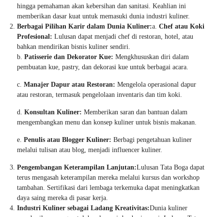
hingga pemahaman akan kebersihan dan sanitasi. Keahlian ini
memberikan dasar kuat untuk memasuki dunia industri kuliner.
Berbagai Pilihan Karir dalam Dunia Kuliner:
a.
Chef atau Koki
Profesional:
Lulusan dapat menjadi chef di restoran, hotel, atau
bahkan mendirikan bisnis kuliner sendiri.
b.
Patisserie dan Dekorator Kue:
Mengkhususkan diri dalam
pembuatan kue, pastry, dan dekorasi kue untuk berbagai acara.
c.
Manajer Dapur atau Restoran:
Mengelola operasional dapur
atau restoran, termasuk pengelolaan inventaris dan tim koki.
d.
Konsultan Kuliner:
Memberikan saran dan bantuan dalam
mengembangkan menu dan konsep kuliner untuk bisnis makanan.
e.
Penulis atau Blogger Kuliner:
Berbagi pengetahuan kuliner
melalui tulisan atau blog, menjadi influencer kuliner.
Pengembangan Keterampilan Lanjutan:
Lulusan Tata Boga dapat
terus mengasah keterampilan mereka melalui kursus dan workshop
tambahan. Sertifikasi dari lembaga terkemuka dapat meningkatkan
daya saing mereka di pasar kerja.
Industri Kuliner sebagai Ladang Kreativitas:
Dunia kuliner