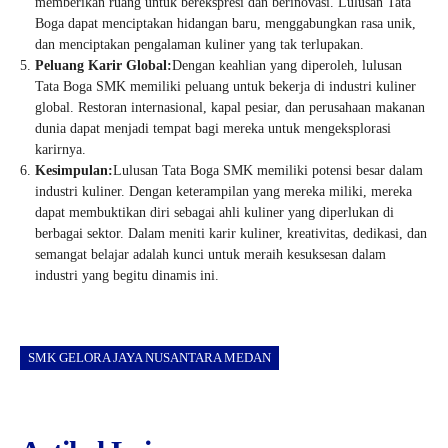
memberikan ruang untuk berekspresi dan berinovasi. Lulusan Tata
Boga dapat menciptakan hidangan baru, menggabungkan rasa unik,
dan menciptakan pengalaman kuliner yang tak terlupakan.
Peluang Karir Global:
Dengan keahlian yang diperoleh, lulusan
Tata Boga SMK memiliki peluang untuk bekerja di industri kuliner
global. Restoran internasional, kapal pesiar, dan perusahaan makanan
dunia dapat menjadi tempat bagi mereka untuk mengeksplorasi
karirnya.
Kesimpulan:
Lulusan Tata Boga SMK memiliki potensi besar dalam
industri kuliner. Dengan keterampilan yang mereka miliki, mereka
dapat membuktikan diri sebagai ahli kuliner yang diperlukan di
berbagai sektor. Dalam meniti karir kuliner, kreativitas, dedikasi, dan
semangat belajar adalah kunci untuk meraih kesuksesan dalam
industri yang begitu dinamis ini.
SMK GELORA JAYA NUSANTARA MEDAN