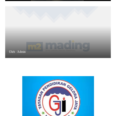
Oleh : Admin