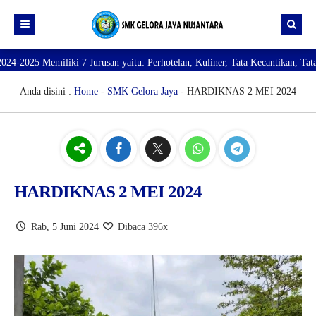
an yaitu: Perhotelan, Kuliner, Tata Kecantikan, Tata Busana, Teknik Komput
Beranda
Profil
Anda disini :
Home
-
SMK Gelora Jaya
- HARDIKNAS 2 MEI 2024
Direktori
PROFILE SEKOLAH
JURUSAN
VISI dan MISI
DATA SISWA
Galeri
TUJUAN
DATA GURU
HARDIKNAS 2 MEI 2024
SARANA PRASARANA
Rab, 5 Juni 2024
Dibaca 396x