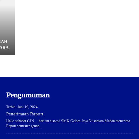
RAH
TARA
Pengumuman
Terbit : Juni 19, 2024
Penerimaan Raport
Hallo sehabat GJN… hari ini siswa/i SMK Gelora Jaya Nusantara Medan menerima
Raport semester genap..