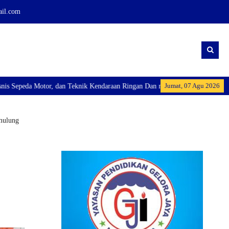
ail.com
Jumat, 07 Agu 2026
an Teknik Kendaraan Ringan Dan membuka Kelas Industri: Axioo Class Program
mulung