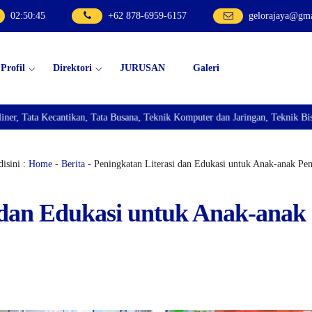
02
:
50
:
46
+62 878-6959-6157
gelorajaya@gm
Profil
Direktori
JURUSAN
Galeri
, Tata Busana, Teknik Komputer dan Jaringan, Teknik Bisnis Sepeda Motor, d
isini :
Home
-
Berita
- Peningkatan Literasi dan Edukasi untuk Anak-anak Pe
 dan Edukasi untuk Anak-anak