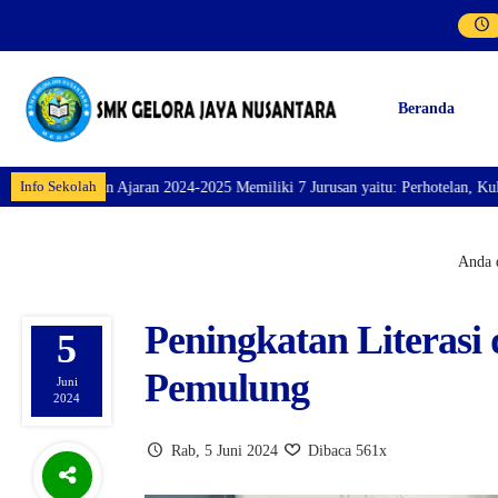
Beranda
Info Sekolah
n 2024-2025 Memiliki 7 Jurusan yaitu: Perhotelan, Kuliner, Tata Kecantikan
Anda d
Peningkatan Literasi
5
Pemulung
Juni
2024
Rab, 5 Juni 2024
Dibaca 561x