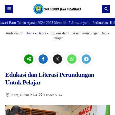
ahun Ajaran 2024-2025 Memiliki 7 Jurusan yaitu: Perhotelan, Kuliner, Tata 
Beranda
Profil
Anda disini :
Home
-
Berita
- Edukasi dan Literasi Perundungan Untuk
Pelajar
Direktori
PROFILE SEKOLAH
JURUSAN
VISI dan MISI
DATA SISWA
Galeri
TUJUAN
DATA GURU
SARANA PRASARANA
Edukasi dan Literasi Perundungan
Untuk Pelajar
Kam, 6 Juni 2024
Dibaca 514x