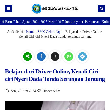
hun Ajaran 2024-2025 Memiliki 7 Jurusan yaitu: Perhotelan, Kuliner, Tata K
Beranda
Profil
Anda disini :
Home
-
SMK Gelora Jaya
- Belajar dari Driver Online,
Kenali Ciri-ciri Nyeri Dada Tanda Serangan Jantung
Direktori
PROFILE SEKOLAH
JURUSAN
VISI dan MISI
DATA SISWA
Galeri
TUJUAN
DATA GURU
SARANA PRASARANA
Belajar dari Driver Online, Kenali Ciri-
ciri Nyeri Dada Tanda Serangan Jantung
Sab, 29 Juni 2024
Dibaca 536x