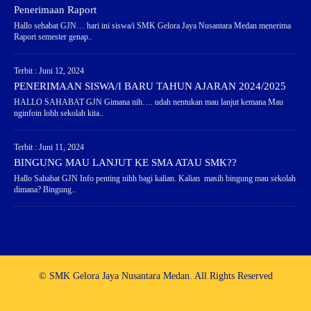
Penerimaan Raport
Hallo sehabat GJN… hari ini siswa/i SMK Gelora Jaya Nusantara Medan menerima
Raport semester genap..
Terbit : Juni 12, 2024
PENERIMAAN SISWA/I BARU TAHUN AJARAN 2024/2025
HALLO SAHABAT GJN Gimana nih…. udah nentukan mau lanjut kemana Mau
nginfoin lohh sekolah kita..
Terbit : Juni 11, 2024
BINGUNG MAU LANJUT KE SMA ATAU SMK??
Hallo Sahabat GJN Info penting nihh bagi kalian. Kalian masih bingung mau sekolah
dimana? Bingung..
© SMK Gelora Jaya Nusantara Medan. All Rights Reserved