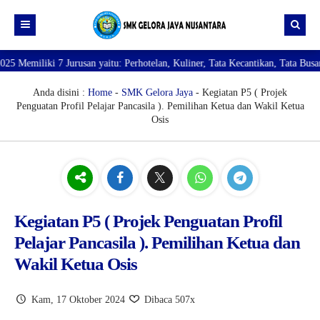
otelan, Kuliner, Tata Kecantikan, Tata Busana, Teknik Komputer dan Jaringa
Beranda
Profil
Anda disini :
Home
-
SMK Gelora Jaya
- Kegiatan P5 ( Projek
Penguatan Profil Pelajar Pancasila ). Pemilihan Ketua dan Wakil Ketua
Direktori
PROFILE SEKOLAH
Osis
JURUSAN
VISI dan MISI
DATA SISWA
Galeri
TUJUAN
DATA GURU
SARANA PRASARANA
Kegiatan P5 ( Projek Penguatan Profil
Pelajar Pancasila ). Pemilihan Ketua dan
Wakil Ketua Osis
Kam, 17 Oktober 2024
Dibaca 507x