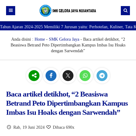
an 2024-2025 Memiliki 7 Jurusan yaitu: Perhotelan, Kuliner, Tata Kecantikan
Beranda
Profil
Anda disini :
Home
-
SMK Gelora Jaya
- Baca artikel detikhot, “2
Beasiswa Betrand Peto Dipertimbangkan Kampus Imbas Isu Hoaks
Direktori
PROFILE SEKOLAH
dengan Sarwendah”
JURUSAN
VISI dan MISI
DATA SISWA
Galeri
TUJUAN
DATA GURU
SARANA PRASARANA
Baca artikel detikhot, “2 Beasiswa
Betrand Peto Dipertimbangkan Kampus
Imbas Isu Hoaks dengan Sarwendah”
Rab, 19 Juni 2024
Dibaca 690x