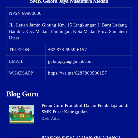
SMK Gelora Jaya Nusantara Medan
NPSN
69980030
JL. Letjen Jamin Ginting Km. 15 Lingkungan I, Baru Ladang
Bambu, Kec. Medan Tuntungan, Kota Medan Prov. Sumatera
Utara
TELEPON
+62 878-6959-6157
EMAIL
gelorajaya@gmail.com
WHATSAPP
https://wa.me/6287869596157
Blog Guru
Peran Guru Produktif Dalam Pembelajaran di
SMK Pusat Keunggulan
Oleh : Admin
PASSION SISWA JAMAN SEKARANG!