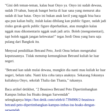
“Gini deh teman-teman, kalau buat Onyo ya. Onyo ini sudah dewasa,
sudah 19 tahun, banyak banget berita di luar sana yang menurut aku
sudah di luar batas. Onyo ini bukan anak kecil yang nggak bisa baca
apa pun kalian bully, itulah kalau dibilang kan piublic figure, sudah jadi
risiko gerak-gerik public figure diperhatikan, atau mungkin kalau
nggak mau dikomentarin nggak usah jadi artis. Boleh (mengomentari),
tapi boleh nggak jangan kelewatan!” tegas Jordi Onsu yang baru saja
pulang dari Bangkok itu.
Menyoal pendidikan Betrand Peto, Jordi Onsu belum mengetahui
keputusannya. Tidak menutup kemungkinan Betrand kuliah ke luar
negeri.
“Betrand kan udah mulai dewasa, mungkin dia nanti mau kuliah ke luar
negeri, belum tahu. Nanti kita coba tanya anaknya. Sekarang fokusnya
kuliahnya Onyo, sekolah Thalia dan Thania,” tukasnya.
Baca artikel detikhot, “2 Beasiswa Betrand Peto Dipertimbangkan
Kampus Imbas Isu Hoaks dengan Sarwendah”
selengkapnya
https://hot.detik.com/celeb/d-7394906/2-beasiswa-
betrand-peto-dipertimbangkan-kampus-imbas-isu-hoaks-dengan-
sarwendah
.