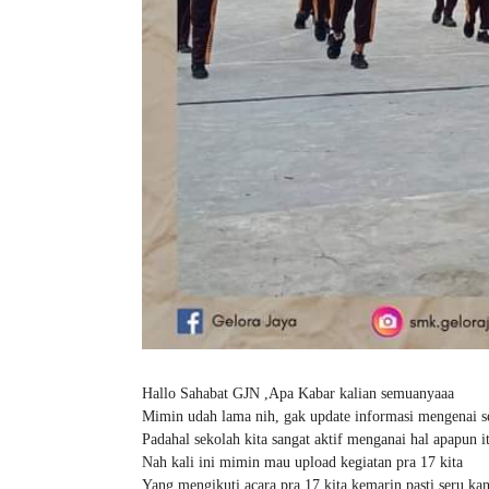
Hallo Sahabat GJN ,Apa Kabar kalian semuanyaaa
Mimin udah lama nih, gak update informasi mengenai sek
Padahal sekolah kita sangat aktif menganai hal apapun i
Nah kali ini mimin mau upload kegiatan pra 17 kita
Yang mengikuti acara pra 17 kita kemarin pasti seru k