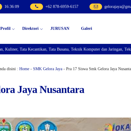
16
:
36
:
11
+62 878-6959-6157
gelorajaya@gm
Profil
Direktori
JURUSAN
Galeri
ta Busana, Teknik Komputer dan Jaringan, Teknik Bisnis Sepeda Motor, dan T
da disini :
Home
-
SMK Gelora Jaya
- Pra 17 Siswa Smk Gelora Jaya Nusanta
lora Jaya Nusantara