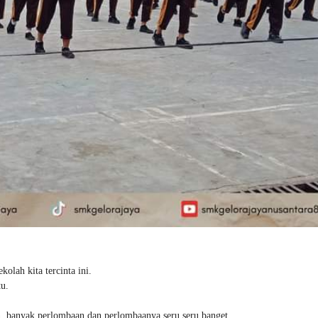
olah kita tercinta ini.
tu.
an, banyak perlombaan dan perlombaanya seru seru banget.