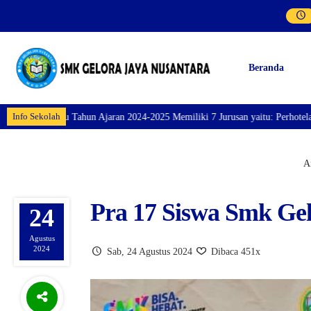
Beranda
Info Sekolah
24-2025 Memiliki 7 Jurusan yaitu: Perhotelan, Kuliner, Tata Kecantikan, Ta
An
Pra 17 Siswa Smk Ge
24
Agustus
2024
Sab, 24 Agustus 2024
Dibaca 451x