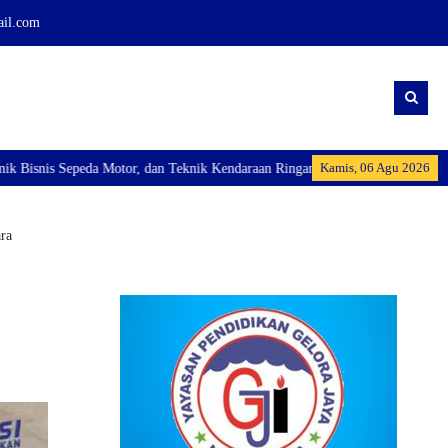
ail.com
Kamis, 06 Agu 2026
eknik Kendaraan Ringan Dan membuka Kelas Industri: Axioo Class Program (TK
ra