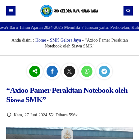
Tahun Ajaran 2024-2025 Memiliki 7 Jurusan yaitu: Perhotelan, Kuliner, Tata
Beranda
Profil
Anda disini :
Home
-
SMK Gelora Jaya
- “Axioo Pamer Perakitan
Notebook oleh Siswa SMK”
Direktori
PROFILE SEKOLAH
JURUSAN
VISI dan MISI
DATA SISWA
Galeri
TUJUAN
DATA GURU
SARANA PRASARANA
“Axioo Pamer Perakitan Notebook oleh
Siswa SMK”
Kam, 27 Juni 2024
Dibaca 596x