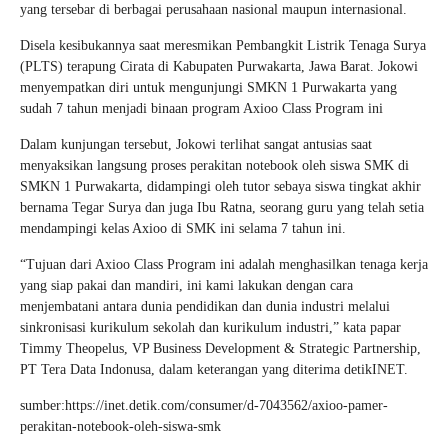
yang tersebar di berbagai perusahaan nasional maupun internasional.
Disela kesibukannya saat meresmikan Pembangkit Listrik Tenaga Surya
(PLTS) terapung Cirata di Kabupaten Purwakarta, Jawa Barat. Jokowi
menyempatkan diri untuk mengunjungi SMKN 1 Purwakarta yang
sudah 7 tahun menjadi binaan program Axioo Class Program ini
Dalam kunjungan tersebut, Jokowi terlihat sangat antusias saat
menyaksikan langsung proses perakitan notebook oleh siswa SMK di
SMKN 1 Purwakarta, didampingi oleh tutor sebaya siswa tingkat akhir
bernama Tegar Surya dan juga Ibu Ratna, seorang guru yang telah setia
mendampingi kelas Axioo di SMK ini selama 7 tahun ini.
“Tujuan dari Axioo Class Program ini adalah menghasilkan tenaga kerja
yang siap pakai dan mandiri, ini kami lakukan dengan cara
menjembatani antara dunia pendidikan dan dunia industri melalui
sinkronisasi kurikulum sekolah dan kurikulum industri,” kata papar
Timmy Theopelus, VP Business Development & Strategic Partnership,
PT Tera Data Indonusa, dalam keterangan yang diterima detikINET.
sumber:https://inet.detik.com/consumer/d-7043562/axioo-pamer-
perakitan-notebook-oleh-siswa-smk