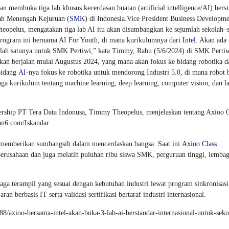
 membuka tiga lab khusus kecerdasan buatan (artificial intelligence/AI) bers
lah Menengah Kejuruan (
SMK
) di Indonesia.Vice President Business Developm
eopelus, mengatakan tiga lab AI itu akan disumbangkan ke sejumlah sekolah–
Program ini bernama AI For Youth, di mana kurikulumnya dari
Intel
. Akan ada
lah satunya untuk SMK Pertiwi,” kata Timmy, Rabu (5/6/2024) di SMK Pertiw
an berjalan mulai Augustus 2024, yang mana akan fokus ke bidang robotika d
Bidang
AI
-nya fokus ke robotika untuk mendorong Industri 5.0, di mana robot 
ga kurikulum tentang machine learning, deep learning, computer vision, dan l
nership PT Tera Data Indonusa, Timmy Theopelus, menjelaskan tentang Axioo C
an6.com/Iskandar
k memberikan sumbangsih dalam mencerdaskan bangsa. Saat ini
Axioo Class
perusahaan dan juga melatih puluhan ribu siswa SMK, perguruan tinggi, lemba
ga terampil yang sesuai dengan kebutuhan industri lewat program sinkronisasi
n berbasis IT serta validasi sertifikasi bertaraf industri internasional.
/axioo-bersama-intel-akan-buka-3-lab-ai-berstandar-internasional-untuk-seko