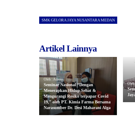
SMK GELORA JAYA NUSANTARA MEDAN
Artikel Lainnya
Oleh : Admin
Oleh
Seminar Nasional “Dengan
Sem
Menerapkan Hidup Sehat &
Jay
Mengurangi Resiko terpapar Covid
19,” oleh PT. Kimia Farma Bersama
Narasumber Dr. Desi Maharani Alga