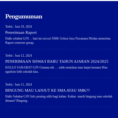
Pengumuman
Terbit : Juni 19, 2024
Penerimaan Raport
Hallo sehabat GJN… hari ini siswa/i SMK Gelora Jaya Nusantara Medan menerima
Raport semester genap..
Terbit : Juni 12, 2024
PENERIMAAN SISWA/I BARU TAHUN AJARAN 2024/2025
HALLO SAHABAT GJN Gimana nih…. udah nentukan mau lanjut kemana Mau
nginfoin lohh sekolah kita..
Terbit : Juni 11, 2024
BINGUNG MAU LANJUT KE SMA ATAU SMK??
Hallo Sahabat GJN Info penting nihh bagi kalian. Kalian masih bingung mau sekolah
dimana? Bingung..