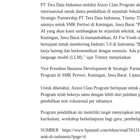
PT Tera Data Indonusa melalui Axioo Class Program akan
internasional untuk dunia pendidikan di sejumlah Seko
Strategic Partnership PT Tera Data Indonusa, Timmy Th
satunya untuk SMK Pertiwi di Kuningan, Jawa Barat.”
AI
yang akan kami sumbangkan ke sejumlah sekolah, sa
Kuningan, Jawa Barat.Ia menambahkan, AI For Youth ak
bertujuan untuk mendorong Industri 5.0 di Indonesia.”
kerja bareng dan berkomunikasi dengan manusia. Ada ju
language model (LLM),” ujar Timmy menjelaskan.
Vice President Business Development & Strategic Part
Program di SMK Pertiwi, Kuningan, Jawa Barat. Liput
Untuk diketahui, Axioo Class Program bertujuan untu
Program
telah bekerja sama dengan lebih dari puluhan 
pendidikan non vokasional per tahunnya.
Program pendidikan ini memiliki target menyiapkan tena
kurikulum, workshop berkelanjutan bagi guru, pembelajara
SUMBER : https://www.liputan6.com/tekno/read/5613188
smk-di-indonesia?page=4