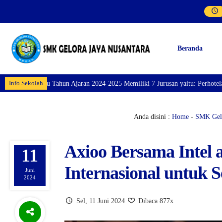
Beranda
Info Sekolah
 Tahun Ajaran 2024-2025 Memiliki 7 Jurusan yaitu: Perhotelan, Kuliner, Tat
Anda disini :
Home
-
SMK Gelo
Axioo Bersama Intel 
11
Internasional untuk 
Juni
2024
Sel, 11 Juni 2024
Dibaca 877x