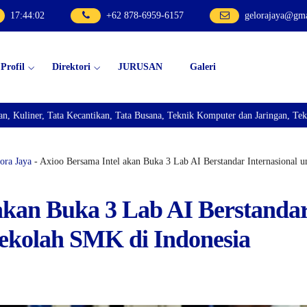
17
:
44
:
03
+62 878-6959-6157
gelorajaya@gm
Profil
Direktori
JURUSAN
Galeri
a Kecantikan, Tata Busana, Teknik Komputer dan Jaringan, Teknik Bisnis Sep
ra Jaya
- Axioo Bersama Intel akan Buka 3 Lab AI Berstandar Internasional 
akan Buka 3 Lab AI Berstanda
Sekolah SMK di Indonesia