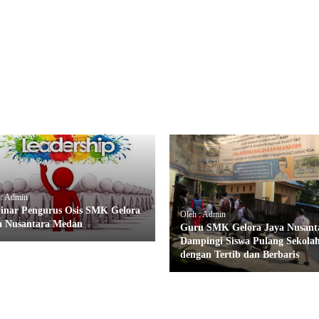
 : Admin
inar Pengurus Osis SMK Gelora
Oleh : Admin
a Nusantara Medan
Guru SMK Gelora Jaya Nusant
Dampingi Siswa Pulang Sekola
dengan Tertib dan Berbaris