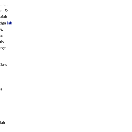
tandar
ent &
salah
 tiga
lab
i,
an
bisa
arge
lass
ga
lah-