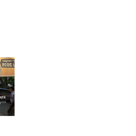
ara
h