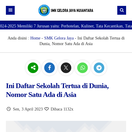
miliki 7 Jurusan yaitu: Perhotelan, Kuliner, Tata Kecantikan, Tata Busana,
Beranda
Profil
Anda disini :
Home
-
SMK Gelora Jaya
- Ini Daftar Sekolah Tertua di
Dunia, Nomor Satu Ada di Asia
Direktori
PROFILE SEKOLAH
JURUSAN
VISI dan MISI
DATA SISWA
Galeri
TUJUAN
DATA GURU
SARANA PRASARANA
Ini Daftar Sekolah Tertua di Dunia,
Nomor Satu Ada di Asia
Sen, 3 April 2023
Dibaca 1132x