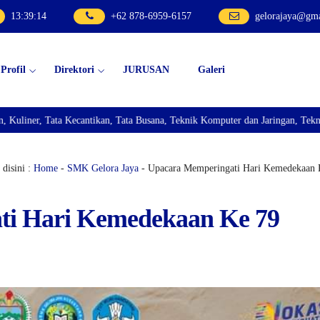
13
:
39
:
16
+62 878-6959-6157
gelorajaya@gm
Profil
Direktori
JURUSAN
Galeri
 Busana, Teknik Komputer dan Jaringan, Teknik Bisnis Sepeda Motor, dan Tek
disini :
Home
-
SMK Gelora Jaya
- Upacara Memperingati Hari Kemedekaan 
ti Hari Kemedekaan Ke 79