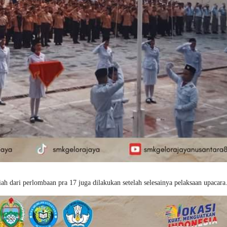
h dari perlombaan pra 17 juga dilakukan setelah selesainya pelaksaan upacara