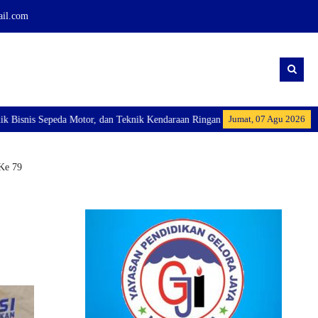
ail.com
Jumat, 07 Agu 2026
nik Kendaraan Ringan Dan membuka Kelas Industri: Axioo Class Program (TKJ)
Ke 79