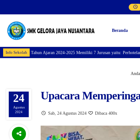
Beranda
Info Sekolah
-2025 Memiliki 7 Jurusan yaitu: Perhotelan, Kuliner, Tata Kecantikan, Tata
Anda 
Upacara Memperinga
24
Agustus
2024
Sab, 24 Agustus 2024
Dibaca 400x