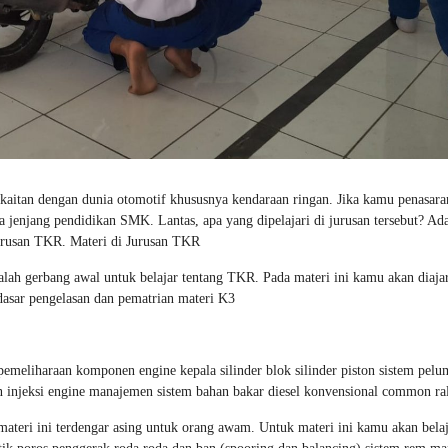
kaitan dengan dunia otomotif khususnya kendaraan ringan. Jika kamu penasara
a jenjang pendidikan SMK. Lantas, apa yang dipelajari di jurusan tersebut? Ad
Jurusan TKR. Materi di Jurusan TKR
alah gerbang awal untuk belajar tentang TKR. Pada materi ini kamu akan diaja
 dasar pengelasan dan pematrian materi K3
 pemeliharaan komponen engine kepala silinder blok silinder piston sistem pelu
n injeksi engine manajemen sistem bahan bakar diesel konvensional common ra
ateri ini terdengar asing untuk orang awam. Untuk materi ini kamu akan bela