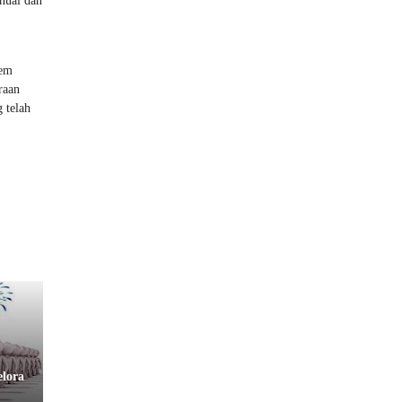
nual dan
tem
raan
 telah
lora