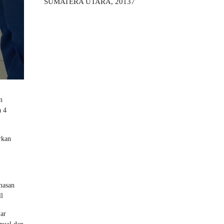
SUMATERA UTARA, 20137
n
a 4
rkan
masan
ll
jar