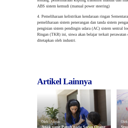
tentang: pemeliharaan kopling transmisi manual dan ma
ABS sistem kemudi (manual power steering)
4. Pemeliharaan kelistrikan kendaraan ringan Sementara
pemeliharaan sistem penerangan dan tanda sistem pengam
pengisian sistem pendingin udara (AC) sistem sentral lo
Ringan (TKR) ini, siswa akan belajar terkait perawata
ditetapkan oleh industri.
Artikel Lainnya
Oleh : Admin
Oleh
Anak yang Patuh pada Saran Orang
Stu