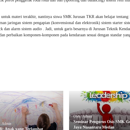
tik poros penggerak roda roda dan ban (spooring dan balancing) sistem rem ma
 untuk materi terakhir, nantinya siswa SMK Jurusan TKR akan belajar tentang:
an jaringan sistem pengapian (konvensional dan elektronik) sistem starter sis
ck dan alarm sistem audio . Jadi, untuk garis besarnya di Jurusan Teknik Kenda
n dan perbaikan komponen-komponen pada kendaraan sesuai dengan standar yang
Oleh : Admin
Seminar Pengurus Osis SMK Ge
 : Admin
Jaya Nusantara Medan
di: Anak yang Terlambat