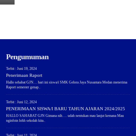
Pengumuman
Terbit : Juni 19, 2024
Penerimaan Raport
Hallo sehabat GJN… hari ini siswa/i SMK Gelora Jaya Nusantara Medan menerima
Raport semester genap..
Terbit : Juni 12, 2024
PENERIMAAN SISWA/I BARU TAHUN AJARAN 2024/2025
HALLO SAHABAT GJN Gimana nih…. udah nentukan mau lanjut kemana Mau
nginfoin lohh sekolah kita..
Terbit : Juni 11, 2024