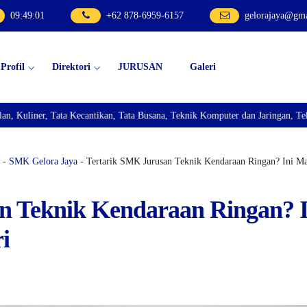
09
:
49
:
01
+62 878-6959-6157
gelorajaya@gm
Profil
Direktori
JURUSAN
Galeri
 Tata Kecantikan, Tata Busana, Teknik Komputer dan Jaringan, Teknik Bisnis 
-
SMK Gelora Jaya
- Tertarik SMK Jurusan Teknik Kendaraan Ringan? Ini Mat
n Teknik Kendaraan Ringan? I
i