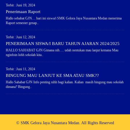
Terbit : Juni 19, 2024
Penerimaan Raport
Hallo sehabat GJN… hari ini siswa/i SMK Gelora Jaya Nusantara Medan menerima
Raport semester genap..
Terbit : Juni 12, 2024
PENERIMAAN SISWA/I BARU TAHUN AJARAN 2024/2025
HALLO SAHABAT GJN Gimana nih…. udah nentukan mau lanjut kemana Mau
nginfoin lohh sekolah kita..
Terbit : Juni 11, 2024
BINGUNG MAU LANJUT KE SMA ATAU SMK??
Hallo Sahabat GJN Info penting nihh bagi kalian. Kalian masih bingung mau sekolah
dimana? Bingung..
© SMK Gelora Jaya Nusantara Medan. All Rights Reserved