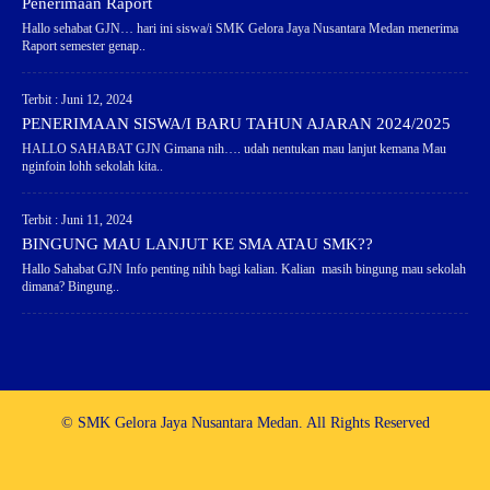
Penerimaan Raport
Hallo sehabat GJN… hari ini siswa/i SMK Gelora Jaya Nusantara Medan menerima
Raport semester genap..
Terbit : Juni 12, 2024
PENERIMAAN SISWA/I BARU TAHUN AJARAN 2024/2025
HALLO SAHABAT GJN Gimana nih…. udah nentukan mau lanjut kemana Mau
nginfoin lohh sekolah kita..
Terbit : Juni 11, 2024
BINGUNG MAU LANJUT KE SMA ATAU SMK??
Hallo Sahabat GJN Info penting nihh bagi kalian. Kalian masih bingung mau sekolah
dimana? Bingung..
© SMK Gelora Jaya Nusantara Medan. All Rights Reserved