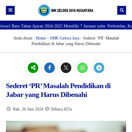
u Tahun Ajaran 2024-2025 Memiliki 7 Jurusan yaitu: Perhotelan, Kuliner, Ta
Beranda
Profil
Anda disini :
Home
-
SMK Gelora Jaya
- Sederet ‘PR’ Masalah
Pendidikan di Jabar yang Harus Dibenahi
Direktori
PROFILE SEKOLAH
JURUSAN
VISI dan MISI
DATA SISWA
Galeri
TUJUAN
DATA GURU
SARANA PRASARANA
Sederet ‘PR’ Masalah Pendidikan di
Jabar yang Harus Dibenahi
Rab, 26 Juni 2024
Dibaca 825x